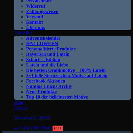
Privatsphäre
Widerruf
Zahlungsweisen
Versand
Kontakt
Über uns
Aktuelles
Adventskalender
HALLOWEEN
Personalisierte Produkte
Bayerisch und Latein
Schach – Edition
Latein und die Liebe
Die besten Grafikmotive – 100% Latein
3+1 tolle Sternzeichen-Motive auf Latein
Facebook Aktionen
Nuntius Unicus Archiv
Neue Produkte
Top 10 der beliebtesten Motive
Blog
Log In
Warenkorb /
0,00
€
--> Liste aller Zitate
HOT