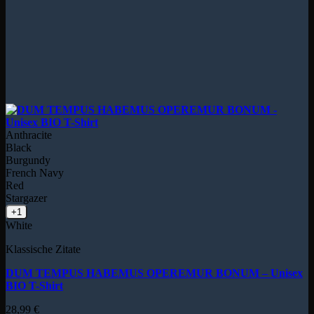
Anthracite
Black
Burgundy
French Navy
Red
Stargazer
+1
White
Klassische Zitate
DUM TEMPUS HABEMUS OPEREMUR BONUM – Unisex
BIO T-Shirt
28,99
€