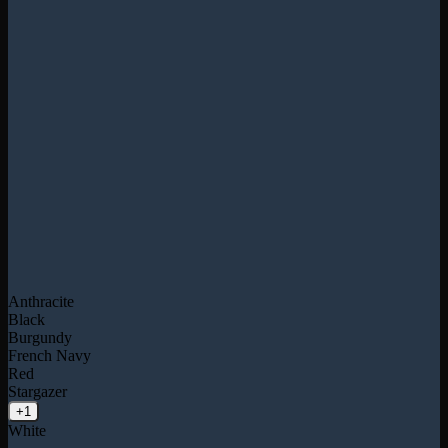
Anthracite
Black
Burgundy
French Navy
Red
Stargazer
+1
White