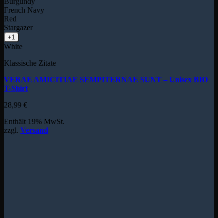
Burgundy
French Navy
Red
Stargazer
+1
White
Klassische Zitate
VERAE AMICITIAE SEMPITERNAE SUNT – Unisex BIO
T-Shirt
28,99
€
Enthält 19% MwSt.
zzgl.
Versand