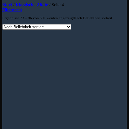
Start
/
Klassische Zitate
/
Seite 4
Filtermenü
Ergebnisse 73 – 96 von 601 werden angezeigt
Nach Beliebtheit sortiert