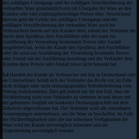
des zufälligen Untergangs und der zufälligen Verschlechterung der
verkauften Ware grundsätzlich erst mit Übergabe der Ware an den
Kunden oder eine empfangsberechtigte Person über. Abweichend
hiervon geht die Gefahr des zufälligen Untergangs und der
zufälligen Verschlechterung der verkauften Ware auch bei
Verbrauchern bereits auf den Kunden über, sobald der Verkäufer die
Sache dem Spediteur, dem Frachtführer oder der sonst zur
Ausführung der Versendung bestimmten Person oder Anstalt
ausgeliefert hat, wenn der Kunde den Spediteur, den Frachtführer
oder die sonst zur Ausführung der Versendung bestimmte Person
oder Anstalt mit der Ausführung beauftragt und der Verkäufer dem
Kunden diese Person oder Anstalt zuvor nicht benannt hat.
5.4
Handelt der Kunde als Verbraucher mit Sitz in Deutschland oder
als Unternehmer, behält sich der Verkäufer das Recht vor, im Falle
nicht richtiger oder nicht ordnungsgemäßer Selbstbelieferung vom
Vertrag zurückzutreten. Dies gilt jedoch nur für den Fall, dass die
Nichtlieferung nicht vom Verkäufer zu vertreten ist und dieser mit
der gebotenen Sorgfalt ein konkretes Deckungsgeschäft mit dem
Zulieferer abgeschlossen hat. Der Verkäufer wird alle zumutbaren
Anstrengungen unternehmen, um die Ware zu beschaffen. Im Falle
der Nichtverfügbarkeit oder der nur teilweisen Verfügbarkeit der
Ware wird der Kunde unverzüglich informiert und die
Gegenleistung unverzüglich erstattet.