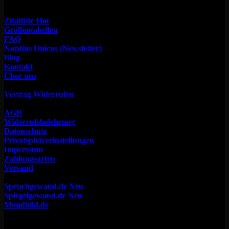
Service
Zitatliste
Größentabellen
FAQ
Nuntius Unicus (Newsletter)
Blog
Kontakt
Über uns
Widerruf
Vertrag Widerrufen
Rechtliches
AGB
Widerrufsbelehrung
Datenschutz
Privatsphäreeinstellungen
Impressum
Zahlungsarten
Versand
Weitere Shops
Spruchgewand.de
Spiegelgewand.de
Mondbild.de
Florian Behse
Ringstraße 34