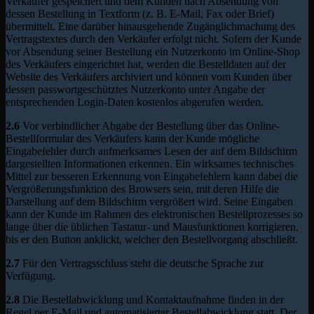
Verkäufer gespeichert und dem Kunden nach Absendung von
dessen Bestellung in Textform (z. B. E-Mail, Fax oder Brief)
übermittelt. Eine darüber hinausgehende Zugänglichmachung des
Vertragstextes durch den Verkäufer erfolgt nicht. Sofern der Kunde
vor Absendung seiner Bestellung ein Nutzerkonto im Online-Shop
des Verkäufers eingerichtet hat, werden die Bestelldaten auf der
Website des Verkäufers archiviert und können vom Kunden über
dessen passwortgeschütztes Nutzerkonto unter Angabe der
entsprechenden Login-Daten kostenlos abgerufen werden.
2.6
Vor verbindlicher Abgabe der Bestellung über das Online-
Bestellformular des Verkäufers kann der Kunde mögliche
Eingabefehler durch aufmerksames Lesen der auf dem Bildschirm
dargestellten Informationen erkennen. Ein wirksames technisches
Mittel zur besseren Erkennung von Eingabefehlern kann dabei die
Vergrößerungsfunktion des Browsers sein, mit deren Hilfe die
Darstellung auf dem Bildschirm vergrößert wird. Seine Eingaben
kann der Kunde im Rahmen des elektronischen Bestellprozesses so
lange über die üblichen Tastatur- und Mausfunktionen korrigieren,
bis er den Button anklickt, welcher den Bestellvorgang abschließt.
2.7
Für den Vertragsschluss steht die deutsche Sprache zur
Verfügung.
2.8
Die Bestellabwicklung und Kontaktaufnahme finden in der
Regel per E-Mail und automatisierter Bestellabwicklung statt. Der