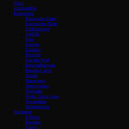
Shop
Zitatliste
Kategorien
Klassische Zitate
Latinisierte Zitate
Grafikmotive
AMOR
Jura
Litterae
Lustiges
Medizin
Nur ein Wort
Personalisierung
Pseudo-Latein
Schule
Statements
Sternzeichen
Verticalis
Vestis Unica Logo
Vocabulum
Wortteppiche
Sortiment
T-Shirts
Hoodies
Unisex