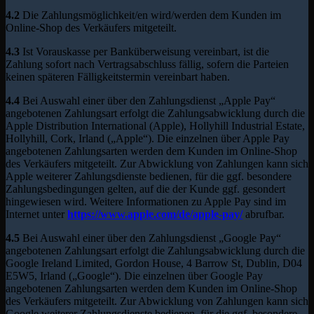
4.2
Die Zahlungsmöglichkeit/en wird/werden dem Kunden im
Online-Shop des Verkäufers mitgeteilt.
4.3
Ist Vorauskasse per Banküberweisung vereinbart, ist die
Zahlung sofort nach Vertragsabschluss fällig, sofern die Parteien
keinen späteren Fälligkeitstermin vereinbart haben.
4.4
Bei Auswahl einer über den Zahlungsdienst „Apple Pay“
angebotenen Zahlungsart erfolgt die Zahlungsabwicklung durch die
Apple Distribution International (Apple), Hollyhill Industrial Estate,
Hollyhill, Cork, Irland („Apple“). Die einzelnen über Apple Pay
angebotenen Zahlungsarten werden dem Kunden im Online-Shop
des Verkäufers mitgeteilt. Zur Abwicklung von Zahlungen kann sich
Apple weiterer Zahlungsdienste bedienen, für die ggf. besondere
Zahlungsbedingungen gelten, auf die der Kunde ggf. gesondert
hingewiesen wird. Weitere Informationen zu Apple Pay sind im
Internet unter
https://www.apple.com
/de
/apple-pay
/
abrufbar.
4.5
Bei Auswahl einer über den Zahlungsdienst „Google Pay“
angebotenen Zahlungsart erfolgt die Zahlungsabwicklung durch die
Google Ireland Limited, Gordon House, 4 Barrow St, Dublin, D04
E5W5, Irland („Google“). Die einzelnen über Google Pay
angebotenen Zahlungsarten werden dem Kunden im Online-Shop
des Verkäufers mitgeteilt. Zur Abwicklung von Zahlungen kann sich
Google weiterer Zahlungsdienste bedienen, für die ggf. besondere