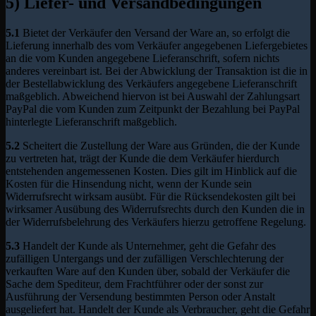
5) Liefer- und Versandbedingungen
5.1
Bietet der Verkäufer den Versand der Ware an, so erfolgt die
Lieferung innerhalb des vom Verkäufer angegebenen Liefergebietes
an die vom Kunden angegebene Lieferanschrift, sofern nichts
anderes vereinbart ist. Bei der Abwicklung der Transaktion ist die in
der Bestellabwicklung des Verkäufers angegebene Lieferanschrift
maßgeblich. Abweichend hiervon ist bei Auswahl der Zahlungsart
PayPal die vom Kunden zum Zeitpunkt der Bezahlung bei PayPal
hinterlegte Lieferanschrift maßgeblich.
5.2
Scheitert die Zustellung der Ware aus Gründen, die der Kunde
zu vertreten hat, trägt der Kunde die dem Verkäufer hierdurch
entstehenden angemessenen Kosten. Dies gilt im Hinblick auf die
Kosten für die Hinsendung nicht, wenn der Kunde sein
Widerrufsrecht wirksam ausübt. Für die Rücksendekosten gilt bei
wirksamer Ausübung des Widerrufsrechts durch den Kunden die in
der Widerrufsbelehrung des Verkäufers hierzu getroffene Regelung.
5.3
Handelt der Kunde als Unternehmer, geht die Gefahr des
zufälligen Untergangs und der zufälligen Verschlechterung der
verkauften Ware auf den Kunden über, sobald der Verkäufer die
Sache dem Spediteur, dem Frachtführer oder der sonst zur
Ausführung der Versendung bestimmten Person oder Anstalt
ausgeliefert hat. Handelt der Kunde als Verbraucher, geht die Gefahr