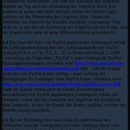
Alternativen zuerst eintritt. Die Frist zur Annahme des Angebots
beginnt am Tag nach der Absendung des Angebots durch den
Kunden zu laufen und endet mit dem Ablauf des fünften Tages,
welcher auf die Absendung des Angebots folgt. Nimmt der
Verkäufer das Angebot des Kunden innerhalb vorgenannter Frist
nicht an, so gilt dies als Ablehnung des Angebots mit der Folge, dass
der Kunde nicht mehr an seine Willenserklärung gebunden ist.
2.4
Bei Auswahl einer von PayPal angebotenen Zahlungsart erfolgt
die Zahlungsabwicklung über den Zahlungsdienstleister PayPal
(Europe) S.à r.l. et Cie, S.C.A., 22-24 Boulevard Royal, L-2449
Luxemburg (im Folgenden: „PayPal“), unter Geltung der PayPal-
Nutzungsbedingungen, einsehbar unter
https://www.paypal.com
/de
/legalhub
/paypal
/useragreement-full
oder – falls der Kunde
nicht über ein PayPal-Konto verfügt – unter Geltung der
Bedingungen für Zahlungen ohne PayPal-Konto, einsehbar unter
https://www.paypal.com
/de
/legalhub
/paypal
/privacywax-full
.
Zahlt der Kunde mittels einer im Online-Bestellvorgang
auswählbaren von PayPal angebotenen Zahlungsart, erklärt der
Verkäufer schon jetzt die Annahme des Angebots des Kunden in
dem Zeitpunkt, in dem der Kunde den Button anklickt, welcher den
Bestellvorgang abschließt.
2.5
Bei der Bestellung über das Online-Bestellformular des
Verkäufers wird der Vertragstext nach dem Vertragsschluss vom