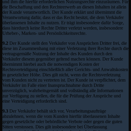
und ihm die hierfür erforderlichen Nutzungsrechte einzuräumen. Für
die Beschaffung und den Rechteerwerb an diesen Inhalten ist allein
der Kunde verantwortlich. Der Kunde erklärt und übernimmt die
Verantwortung dafür, dass er das Recht besitzt, die dem Verkäufer
überlassenen Inhalte zu nutzen. Er trägt insbesondere dafür Sorge,
dass hierdurch keine Rechte Dritter verletzt werden, insbesondere
Urheber-, Marken- und Persönlichkeitsrechte.
9.2
Der Kunde stellt den Verkäufer von Ansprüchen Dritter frei, die
diese im Zusammenhang mit einer Verletzung ihrer Rechte durch die
vertragsgemäße Nutzung der Inhalte des Kunden durch den
Verkäufer diesem gegenüber geltend machen können. Der Kunde
übernimmt hierbei auch die notwendigen Kosten der
Rechtsverteidigung einschließlich aller Gerichts- und Anwaltskosten
in gesetzlicher Höhe. Dies gilt nicht, wenn die Rechtsverletzung
vom Kunden nicht zu vertreten ist. Der Kunde ist verpflichtet, dem
Verkäufer im Falle einer Inanspruchnahme durch Dritte
unverzüglich, wahrheitsgemäß und vollständig alle Informationen
zur Verfügung zu stellen, die für die Prüfung der Ansprüche und
eine Verteidigung erforderlich sind.
9.3
Der Verkäufer behält sich vor, Verarbeitungsaufträge
abzulehnen, wenn die vom Kunden hierfür überlassenen Inhalte
gegen gesetzliche oder behördliche Verbote oder gegen die guten
Sitten verstossen. Dies gilt insbesondere bei Überlassung