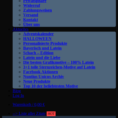
Privatsphäre
Widerruf
Zahlungsweisen
Versand
Kontakt
Über uns
Aktuelles
Adventskalender
HALLOWEEN
Personalisierte Produkte
Bayerisch und Latein
Schach – Edition
Latein und die Liebe
Die besten Grafikmotive – 100% Latein
3+1 tolle Sternzeichen-Motive auf Latein
Facebook Aktionen
Nuntius Unicus Archiv
Neue Produkte
Top 10 der beliebtesten Motive
Blog
Log In
Warenkorb /
0,00
€
--> Liste aller Zitate
HOT