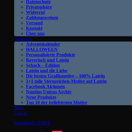
Datenschutz
Privatsphäre
Widerruf
Zahlungsweisen
Versand
Kontakt
Über uns
Aktuelles
Adventskalender
HALLOWEEN
Personalisierte Produkte
Bayerisch und Latein
Schach – Edition
Latein und die Liebe
Die besten Grafikmotive – 100% Latein
3+1 tolle Sternzeichen-Motive auf Latein
Facebook Aktionen
Nuntius Unicus Archiv
Neue Produkte
Top 10 der beliebtesten Motive
Blog
Log In
Warenkorb /
0,00
€