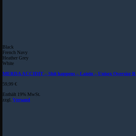
Black
French Navy
Heather Grey
White
MERDA ACCIDIT – Shit happens – Latein – Unisex Oversize B
59,99
€
Enthält 19% MwSt.
zzgl.
Versand