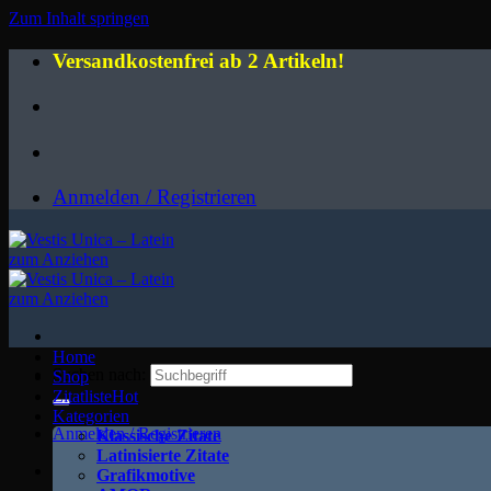
Zum Inhalt springen
Versandkostenfrei ab 2 Artikeln!
Anmelden / Registrieren
Home
Suchen nach:
Shop
Zitatliste
Kategorien
Anmelden / Registrieren
Klassische Zitate
Latinisierte Zitate
Grafikmotive