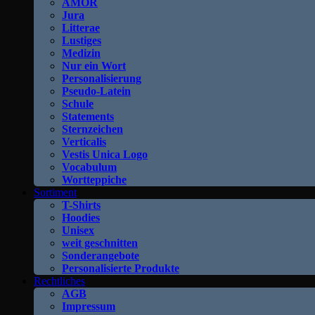
AMOR
Jura
Litterae
Lustiges
Medizin
Nur ein Wort
Personalisierung
Pseudo-Latein
Schule
Statements
Sternzeichen
Verticalis
Vestis Unica Logo
Vocabulum
Wortteppiche
Sortiment
T-Shirts
Hoodies
Unisex
weit geschnitten
Sonderangebote
Personalisierte Produkte
Rechtliches
AGB
Impressum