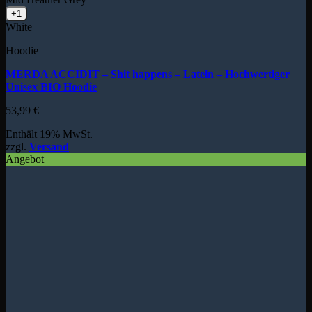
+1
White
Hoodie
MERDA ACCIDIT – Shit happens – Latein – Hochwertiger
Unisex BIO Hoodie
53,99
€
Enthält 19% MwSt.
zzgl.
Versand
Angebot