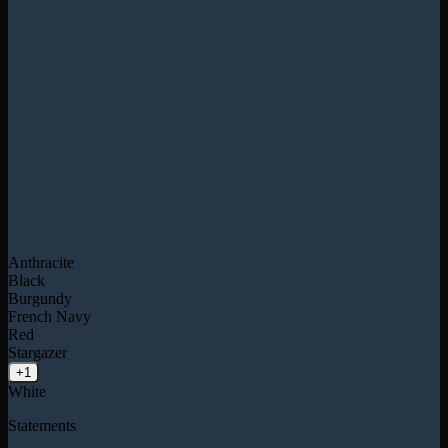
Anthracite
Black
Burgundy
French Navy
Red
Stargazer
+1
White
Statements