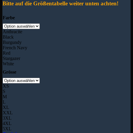
Bitte auf die Größentabelle weiter unten achten!
Farbe
Anthracite
Black
Burgundy
French Navy
Red
Stargazer
White
Grösse
XS
S
M
L
XL
XXL
3XL
4XL
5XL