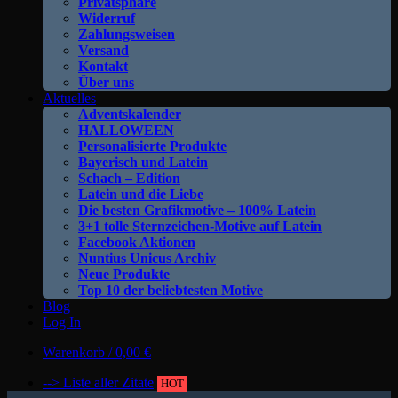
Privatsphäre
Widerruf
Zahlungsweisen
Versand
Kontakt
Über uns
Aktuelles
Adventskalender
HALLOWEEN
Personalisierte Produkte
Bayerisch und Latein
Schach – Edition
Latein und die Liebe
Die besten Grafikmotive – 100% Latein
3+1 tolle Sternzeichen-Motive auf Latein
Facebook Aktionen
Nuntius Unicus Archiv
Neue Produkte
Top 10 der beliebtesten Motive
Blog
Log In
Warenkorb /
0,00
€
--> Liste aller Zitate
HOT