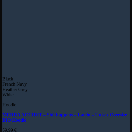
Black
French Navy
Heather Grey
White
Hoodie
MERDA ACCIDIT – Shit happens – Latein – Unisex Oversize
BIO Hoodie
59,99
€