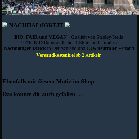
NACHHALtIGKEIT
BIO, FAIR und VEGAN
- Qualität von Stanley/Stella
100%
BIO
Baumwolle bei T-Shirts und Hoodies
Nachhaltiger Druck
in Deutschland und
CO
neutraler
Versand
2
Versandkostenfrei
ab 2 Artikeln
Ebenfalls mit diesem Motiv im Shop
Das könnte dir auch gefallen …