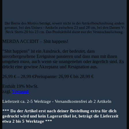
Die Breite des Motivs beträgt, soweit nicht in der Artikelbeschreibung anders
genannt, bei den Unisex - Artikeln zwischen 23 und 28 cm, bei den Damen V-
Neck Shirts 20 bis 23 cm. Das Produktbild dient nur der Veranschaulichung.
MERDA ACCIDIT – Shit happens!
“Shit happens” ist ein Ausdruck, der bedeutet, dass
unvorhergesehene Ereignisse passieren und dass man mit ihnen
umgehen muss, auch wenn sie unangenehm oder ärgerlich sind. Es
drückt eine gewisse Akzeptanz und Resignation aus.
26,99
€
–
28,99
€
Preisspanne: 26,99 € bis 28,99 €
Enthält 19% MwSt.
zzgl.
Versand
Lieferzeit ca. 2-5 Werktage - Versandkostenfrei ab 2 Artikeln
*** Da der Artikel erst nach deiner Bestellung extra für dich
gedruckt wird und kein Lagerartikel ist, beträgt die Lieferzeit
etwa 2 bis 5 Werktage ***