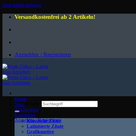
Zum Inhalt springen
Versandkostenfrei ab 2 Artikeln!
Anmelden / Registrieren
Home
Suchen nach:
Shop
Zitatliste
Kategorien
Anmelden / Registrieren
Klassische Zitate
Latinisierte Zitate
Grafikmotive