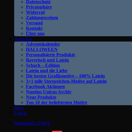
Datenschutz
Privatsphäre
Widerruf
Zahlungsweisen
Versand
Kontakt
Über uns
Aktuelles
Adventskalender
HALLOWEEN
Personalisierte Produkte
Bayerisch und Latein
Schach – Edition
Latein und die Liebe
Die besten Grafikmotive – 100% Latein
3+1 tolle Sternzeichen-Motive auf Latein
Facebook Aktionen
Nuntius Unicus Archiv
Neue Produkte
Top 10 der beliebtesten Motive
Blog
Log In
Warenkorb /
0,00
€