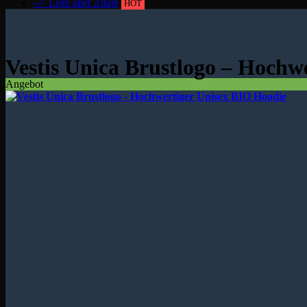
--> Liste aller Zitate
HOT
Vestis Unica Brustlogo – Hochw
Angebot