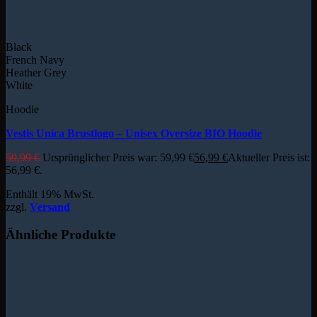
Black
French Navy
Heather Grey
White
Hoodie
Vestis Unica Brustlogo – Unisex Oversize BIO Hoodie
59,99
€
Ursprünglicher Preis war: 59,99 €
56,99
€
Aktueller Preis ist:
56,99 €.
Enthält 19% MwSt.
zzgl.
Versand
Ähnliche Produkte