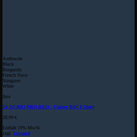
Anthracite
Black
Burgundy
French Navy
Stargazer
White
Jura
IN DUBIO PRO REO – Unisex BIO T-Shirt
28,99
€
Enthält 19% MwSt.
zzgl.
Versand