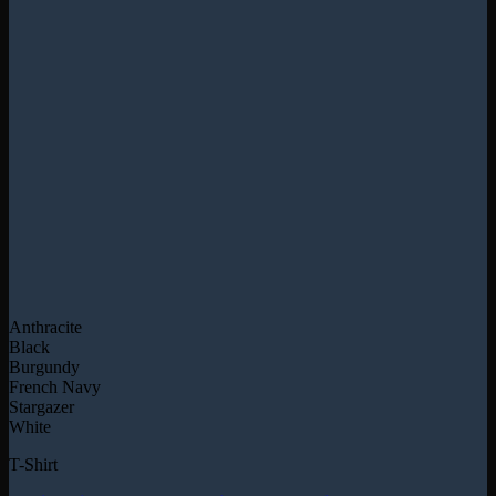
Anthracite
Black
Burgundy
French Navy
Stargazer
White
T-Shirt