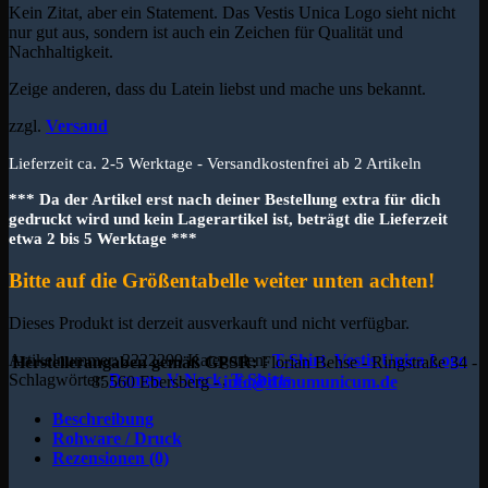
Kein Zitat, aber ein Statement. Das Vestis Unica Logo sieht nicht
nur gut aus, sondern ist auch ein Zeichen für Qualität und
Nachhaltigkeit.
Zeige anderen, dass du Latein liebst und mache uns bekannt.
zzgl.
Versand
Lieferzeit ca. 2-5 Werktage - Versandkostenfrei ab 2 Artikeln
*** Da der Artikel erst nach deiner Bestellung extra für dich
gedruckt wird und kein Lagerartikel ist, beträgt die Lieferzeit
etwa 2 bis 5 Werktage ***
Bitte auf die Größentabelle weiter unten achten!
Dieses Produkt ist derzeit ausverkauft und nicht verfügbar.
Artikelnummer:
2222299
Kategorien:
T-Shirt
,
Vestis Unica Logo
Herstellerangaben gemäß GPSR:
Florian Behse - Ringstraße 34 -
Schlagwörter:
Damen V-Neck
,
T-Shirts
85560 Ebersberg -
info@donumunicum.de
Beschreibung
Rohware / Druck
Rezensionen (0)