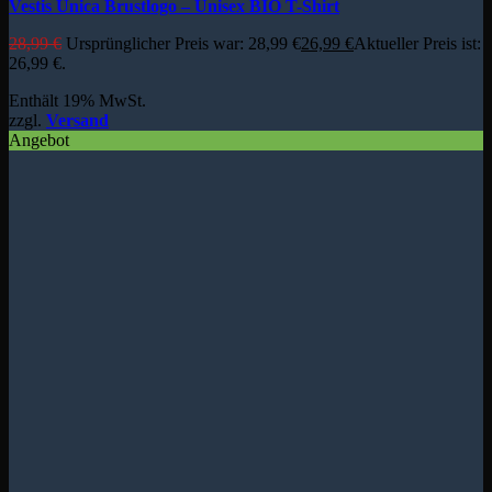
Vestis Unica Brustlogo – Unisex BIO T-Shirt
28,99
€
Ursprünglicher Preis war: 28,99 €
26,99
€
Aktueller Preis ist:
26,99 €.
Enthält 19% MwSt.
zzgl.
Versand
Angebot