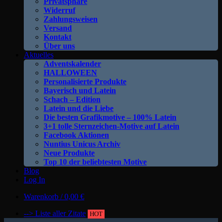
Privatsphäre
Widerruf
Zahlungsweisen
Versand
Kontakt
Über uns
Aktuelles
Adventskalender
HALLOWEEN
Personalisierte Produkte
Bayerisch und Latein
Schach – Edition
Latein und die Liebe
Die besten Grafikmotive – 100% Latein
3+1 tolle Sternzeichen-Motive auf Latein
Facebook Aktionen
Nuntius Unicus Archiv
Neue Produkte
Top 10 der beliebtesten Motive
Blog
Log In
Warenkorb /
0,00
€
--> Liste aller Zitate
HOT