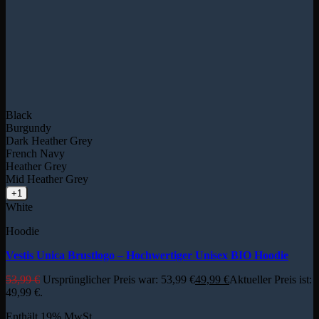
Black
Burgundy
Dark Heather Grey
French Navy
Heather Grey
Mid Heather Grey
+1
White
Hoodie
Vestis Unica Brustlogo – Hochwertiger Unisex BIO Hoodie
53,99
€
Ursprünglicher Preis war: 53,99 €
49,99
€
Aktueller Preis ist:
49,99 €.
Enthält 19% MwSt.