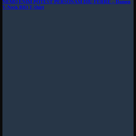
NEMO ENIM POTEST PERSONAM DIU FERRE – Damen
V-Neck BIO T-Shirt