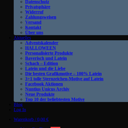
Datenschutz
Privatsphäre
Widerruf
Zahlungsweisen
Versand
Kontakt
Über uns
Aktuelles
Adventskalender
HALLOWEEN
Personalisierte Produkte
Bayerisch und Latein
Schach – Edition
Latein und die Liebe
Die besten Grafikmotive – 100% Latein
3+1 tolle Sternzeichen-Motive auf Latein
Facebook Aktionen
Nuntius Unicus Archiv
Neue Produkte
Top 10 der beliebtesten Motive
Blog
Log In
Warenkorb /
0,00
€