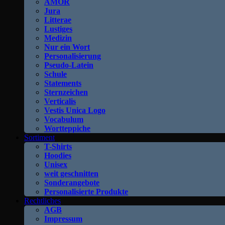
AMOR
Jura
Litterae
Lustiges
Medizin
Nur ein Wort
Personalisierung
Pseudo-Latein
Schule
Statements
Sternzeichen
Verticalis
Vestis Unica Logo
Vocabulum
Wortteppiche
Sortiment
T-Shirts
Hoodies
Unisex
weit geschnitten
Sonderangebote
Personalisierte Produkte
Rechtliches
AGB
Impressum