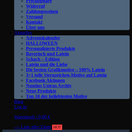
Privatsphäre
Widerruf
Zahlungsweisen
Versand
Kontakt
Über uns
Aktuelles
Adventskalender
HALLOWEEN
Personalisierte Produkte
Bayerisch und Latein
Schach – Edition
Latein und die Liebe
Die besten Grafikmotive – 100% Latein
3+1 tolle Sternzeichen-Motive auf Latein
Facebook Aktionen
Nuntius Unicus Archiv
Neue Produkte
Top 10 der beliebtesten Motive
Blog
Log In
Warenkorb /
0,00
€
--> Liste aller Zitate
HOT