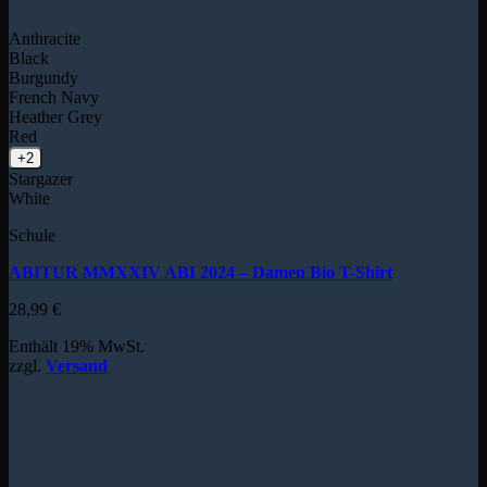
Anthracite
Black
Burgundy
French Navy
Heather Grey
Red
+2
Stargazer
White
Schule
ABITUR MMXXIV ABI 2024 – Damen Bio T-Shirt
28,99
€
Enthält 19% MwSt.
zzgl.
Versand