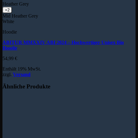
Heather Grey
+2
Mid Heather Grey
White
Hoodie
ABITUR MMXXIV ABI 2024 – Hochwertiger Unisex Bio
Hoodie
54,99
€
Enthält 19% MwSt.
zzgl.
Versand
Ähnliche Produkte