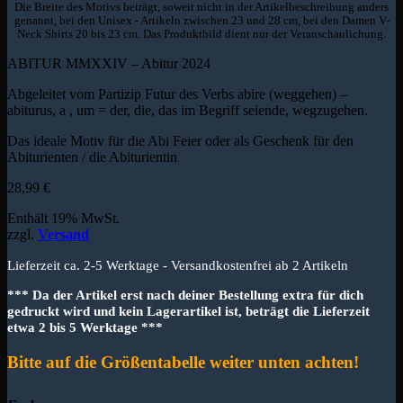
Die Breite des Motivs beträgt, soweit nicht in der Artikelbeschreibung anders
genannt, bei den Unisex - Artikeln zwischen 23 und 28 cm, bei den Damen V-
Neck Shirts 20 bis 23 cm. Das Produktbild dient nur der Veranschaulichung.
ABITUR MMXXIV – Abitur 2024
Abgeleitet vom Partizip Futur des Verbs abire (weggehen) –
abiturus, a , um = der, die, das im Begriff seiende, wegzugehen.
Das ideale Motiv für die Abi Feier oder als Geschenk für den
Abiturienten / die Abiturientin
28,99
€
Enthält 19% MwSt.
zzgl.
Versand
Lieferzeit ca. 2-5 Werktage - Versandkostenfrei ab 2 Artikeln
*** Da der Artikel erst nach deiner Bestellung extra für dich
gedruckt wird und kein Lagerartikel ist, beträgt die Lieferzeit
etwa 2 bis 5 Werktage ***
Bitte auf die Größentabelle weiter unten achten!