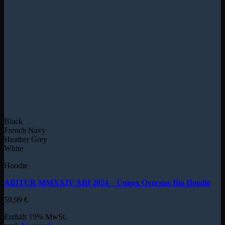
Black
French Navy
Heather Grey
White
Hoodie
ABITUR MMXXIV ABI 2024 – Unisex Oversize Bio Hoodie
59,99
€
Enthält 19% MwSt.