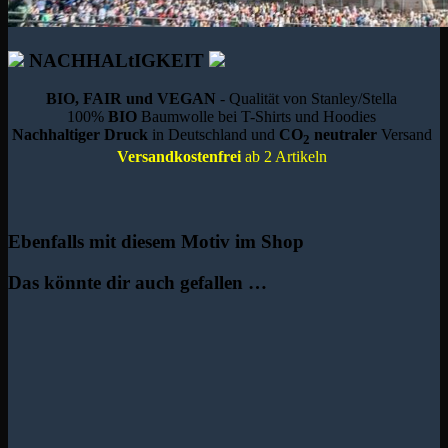
NACHHALtIGKEIT
BIO, FAIR und VEGAN
- Qualität von Stanley/Stella
100%
BIO
Baumwolle bei T-Shirts und Hoodies
Nachhaltiger Druck
in Deutschland und
CO
neutraler
Versand
2
Versandkostenfrei
ab 2 Artikeln
Ebenfalls mit diesem Motiv im Shop
Das könnte dir auch gefallen …