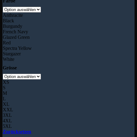
Farbe
Anthracite
Black
Burgundy
French Navy
Glazed Green
Red
Spectra Yellow
Stargazer
White
Grösse
XS
S
M
L
XL
XXL
3XL
4XL
5XL
Zurücksetzen