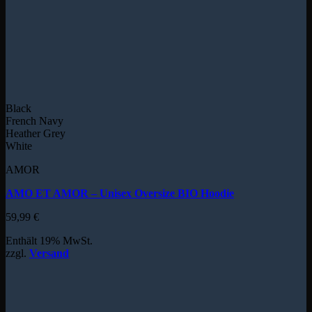
Black
French Navy
Heather Grey
White
AMOR
AMO ET AMOR – Unisex Oversize BIO Hoodie
59,99
€
Enthält 19% MwSt.
zzgl.
Versand