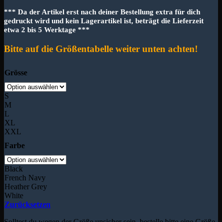
*** Da der Artikel erst nach deiner Bestellung extra für dich
gedruckt wird und kein Lagerartikel ist, beträgt die Lieferzeit
etwa 2 bis 5 Werktage ***
Bitte auf die Größentabelle weiter unten achten!
Grösse
S
M
L
XL
XXL
Farbe
Black
French Navy
Heather Grey
White
Zurücksetzen
Solltest du wegen der Größe unsicher sein, bestelle bitte eine Größe