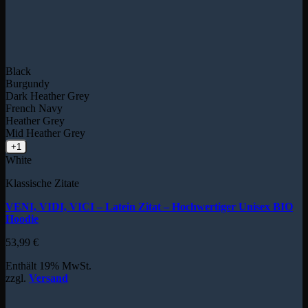
Black
Burgundy
Dark Heather Grey
French Navy
Heather Grey
Mid Heather Grey
+1
White
Klassische Zitate
VENI, VIDI, VICI – Latein Zitat – Hochwertiger Unisex BIO
Hoodie
53,99
€
Enthält 19% MwSt.
zzgl.
Versand