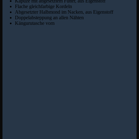
Kapuze mit abgesetztem Futter, aus Eigenstoff
Flache gleichfarbige Kordeln
Abgesetzter Halbmond im Nacken, aus Eigenstoff
Doppelabsteppung an allen Nähten
Kängurutasche vorn