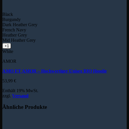
Black
Burgundy
Dark Heather Grey
French Navy
Heather Grey
Mid Heather Grey
+1
White
AMOR
AMO ET AMOR – Hochwertiger Unisex BIO Hoodie
53,99
€
Enthält 19% MwSt.
zzgl.
Versand
Ähnliche Produkte