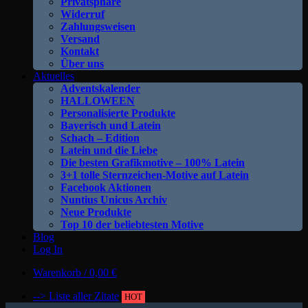
Privatsphäre
Widerruf
Zahlungsweisen
Versand
Kontakt
Über uns
Aktuelles
Adventskalender
HALLOWEEN
Personalisierte Produkte
Bayerisch und Latein
Schach – Edition
Latein und die Liebe
Die besten Grafikmotive – 100% Latein
3+1 tolle Sternzeichen-Motive auf Latein
Facebook Aktionen
Nuntius Unicus Archiv
Neue Produkte
Top 10 der beliebtesten Motive
Blog
Log In
Warenkorb /
0,00
€
--> Liste aller Zitate
HOT