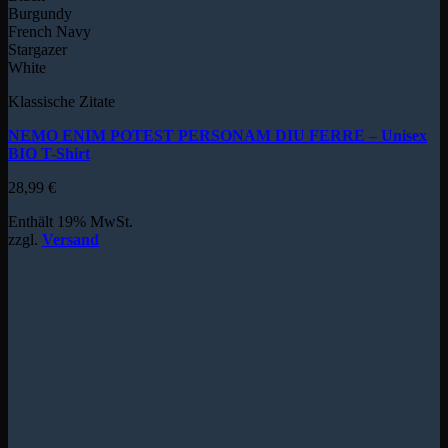
Burgundy
French Navy
Stargazer
White
Klassische Zitate
NEMO ENIM POTEST PERSONAM DIU FERRE – Unisex
BIO T-Shirt
28,99
€
Enthält 19% MwSt.
zzgl.
Versand