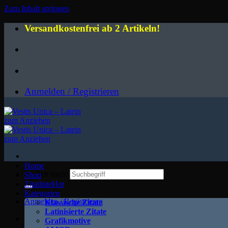
Zum Inhalt springen
Versandkostenfrei ab 2 Artikeln!
Anmelden / Registrieren
Home
Suchen nach:
Shop
Zitatliste
Kategorien
Anmelden / Registrieren
Klassische Zitate
Latinisierte Zitate
Grafikmotive