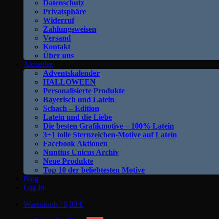
Datenschutz
Privatsphäre
Widerruf
Zahlungsweisen
Versand
Kontakt
Über uns
Aktuelles
Adventskalender
HALLOWEEN
Personalisierte Produkte
Bayerisch und Latein
Schach – Edition
Latein und die Liebe
Die besten Grafikmotive – 100% Latein
3+1 tolle Sternzeichen-Motive auf Latein
Facebook Aktionen
Nuntius Unicus Archiv
Neue Produkte
Top 10 der beliebtesten Motive
Blog
Log In
Warenkorb /
0,00
€