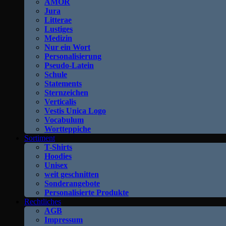
AMOR
Jura
Litterae
Lustiges
Medizin
Nur ein Wort
Personalisierung
Pseudo-Latein
Schule
Statements
Sternzeichen
Verticalis
Vestis Unica Logo
Vocabulum
Wortteppiche
Sortiment
T-Shirts
Hoodies
Unisex
weit geschnitten
Sonderangebote
Personalisierte Produkte
Rechtliches
AGB
Impressum