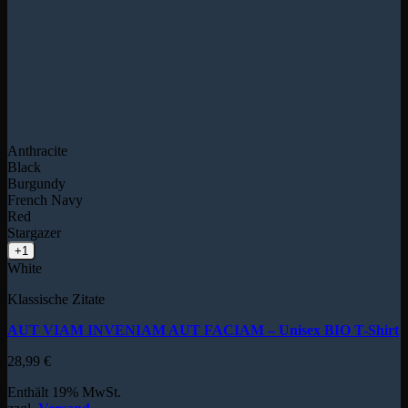
Anthracite
Black
Burgundy
French Navy
Red
Stargazer
+1
White
Klassische Zitate
AUT VIAM INVENIAM AUT FACIAM – Unisex BIO T-Shirt
28,99
€
Enthält 19% MwSt.