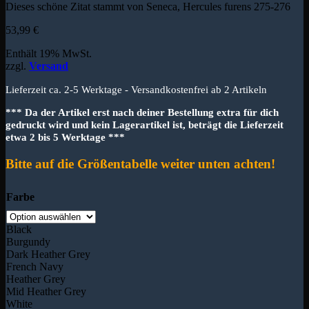
Dieses schöne Zitat stammt von Seneca, Hercules furens 275-276
53,99
€
Enthält 19% MwSt.
zzgl.
Versand
Lieferzeit ca. 2-5 Werktage - Versandkostenfrei ab 2 Artikeln
*** Da der Artikel erst nach deiner Bestellung extra für dich
gedruckt wird und kein Lagerartikel ist, beträgt die Lieferzeit
etwa 2 bis 5 Werktage ***
Bitte auf die Größentabelle weiter unten achten!
Farbe
Black
Burgundy
Dark Heather Grey
French Navy
Heather Grey
Mid Heather Grey
White