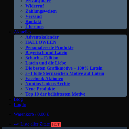
Privatsphäre
Widerruf
Zahlungsweisen
Versand
Kontakt
Über uns
Aktuelles
Adventskalender
HALLOWEEN
Personalisierte Produkte
Bayerisch und Latein
Schach – Edition
Latein und die Liebe
Die besten Grafikmotive – 100% Latein
3+1 tolle Sternzeichen-Motive auf Latein
Facebook Aktionen
Nuntius Unicus Archiv
Neue Produkte
Top 10 der beliebtesten Motive
Blog
Log In
Warenkorb /
0,00
€
--> Liste aller Zitate
HOT