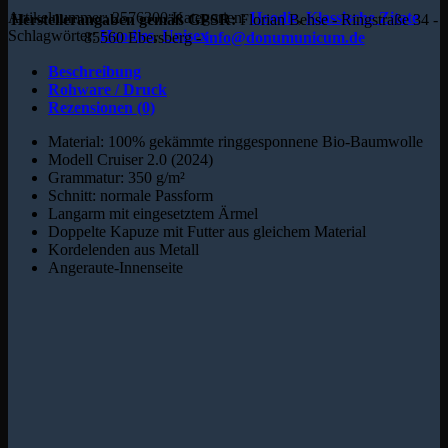
Artikelnummer:
2576300
Kategorien:
Hoodie
,
Klassische Zitate
Herstellerangaben gemäß GPSR:
Florian Behse - Ringstraße 34 -
Schlagwörter:
Hoodies
,
Unisex
85560 Ebersberg -
info@donumunicum.de
Beschreibung
Rohware / Druck
Rezensionen (0)
Material: 100% gekämmte ringgesponnene Bio-Baumwolle
Modell Cruiser 2.0 (2024)
Grammatur: 350 g/m²
Schnitt: normale Passform
Langarm mit eingesetztem Ärmel
Doppelte Kapuze mit Futter aus gleichem Material
Kordelenden aus Metall
Angeraute-Innenseite