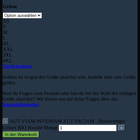
Grösse
XS
S
M
L
XL
XXL
3XL
4XL
Zurücksetzen
Solltest du wegen der Größe unsicher sein, bestelle bitte eine Größe
größer.
Hast du Fragen zum Produkt oder bist dir bei der Wahl der richtigen
Größe unsicher? Wir freuen uns auf deine Fragen über das
Kontaktformular
.
AUT VIAM INVENIAM AUT FACIAM - Hochwertiger
Unisex BIO Hoodie Menge
In den Warenkorb