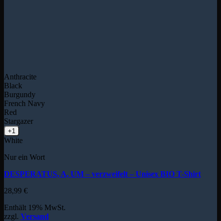
Anthracite
Black
Burgundy
French Navy
Red
Stargazer
+1
White
Nur ein Wort
DESPERATUS, A, UM – verzweifelt – Unisex BIO T-Shirt
28,99
€
Enthält 19% MwSt.
zzgl.
Versand