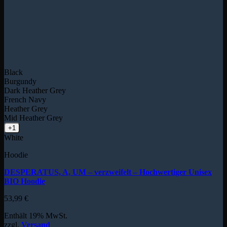
Black
Burgundy
Dark Heather Grey
French Navy
Heather Grey
Mid Heather Grey
+1
White
Hoodie
DESPERATUS, A, UM – verzweifelt – Hochwertiger Unisex
BIO Hoodie
53,99
€
Enthält 19% MwSt.
zzgl.
Versand