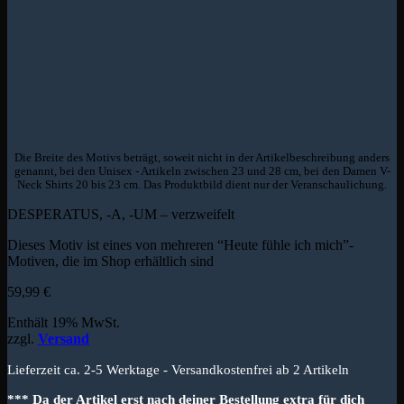
Die Breite des Motivs beträgt, soweit nicht in der Artikelbeschreibung anders
genannt, bei den Unisex - Artikeln zwischen 23 und 28 cm, bei den Damen V-
Neck Shirts 20 bis 23 cm. Das Produktbild dient nur der Veranschaulichung.
DESPERATUS, -A, -UM – verzweifelt
Dieses Motiv ist eines von mehreren “Heute fühle ich mich”-
Motiven, die im Shop erhältlich sind
59,99
€
Enthält 19% MwSt.
zzgl.
Versand
Lieferzeit ca. 2-5 Werktage - Versandkostenfrei ab 2 Artikeln
*** Da der Artikel erst nach deiner Bestellung extra für dich