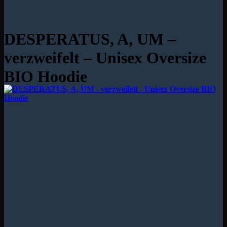
DESPERATUS, A, UM –
verzweifelt – Unisex Oversize
BIO Hoodie