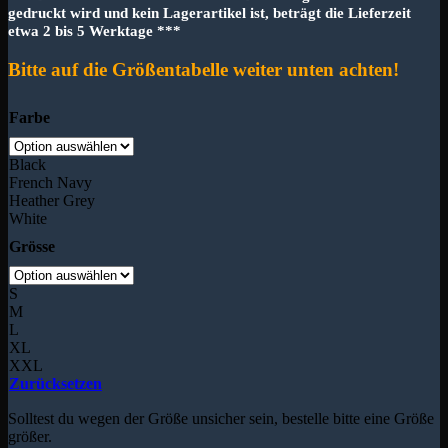
gedruckt wird und kein Lagerartikel ist, beträgt die Lieferzeit
etwa 2 bis 5 Werktage ***
Bitte auf die Größentabelle weiter unten achten!
Farbe
Black
French Navy
Heather Grey
White
Grösse
S
M
L
XL
XXL
Zurücksetzen
Solltest du wegen der Größe unsicher sein, bestelle bitte eine Größe
größer.