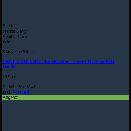
Black
French Navy
Heather Grey
White
Klassische Zitate
VENI, VIDI, VICI – Latein Zitat – Unisex Oversize BIO
Hoodie
59,99
€
Enthält 19% MwSt.
zzgl.
Versand
Angebot