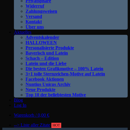
Privatsphäre
Widerruf
Zahlungsweisen
Versand
Kontakt
Über uns
Aktuelles
Adventskalender
HALLOWEEN
Personalisierte Produkte
Bayerisch und Latein
Schach – Edition
Latein und die Liebe
Die besten Grafikmotive – 100% Latein
3+1 tolle Sternzeichen-Motive auf Latein
Facebook Aktionen
Nuntius Unicus Archiv
Neue Produkte
Top 10 der beliebtesten Motive
Blog
Log In
Warenkorb /
0,00
€
--> Liste aller Zitate
HOT