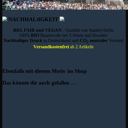
NACHHALtIGKEIT
BIO, FAIR und VEGAN
- Qualität von Stanley/Stella
100%
BIO
Baumwolle bei T-Shirts und Hoodies
Nachhaltiger Druck
in Deutschland und
CO
neutraler
Versand
2
Versandkostenfrei
ab 2 Artikeln
Ebenfalls mit diesem Motiv im Shop
Das könnte dir auch gefallen …