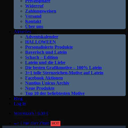
Privatsphäre
Widerruf
Zahlungsweisen
Versand
Kontakt
Über uns
Aktuelles
Adventskalender
HALLOWEEN
Personalisierte Produkte
Bayerisch und Latein
Schach – Edition
Latein und die Liebe
Die besten Grafikmotive – 100% Latein
3+1 tolle Sternzeichen-Motive auf Latein
Facebook Aktionen
Nuntius Unicus Archiv
Neue Produkte
Top 10 der beliebtesten Motive
Blog
Log In
Warenkorb /
0,00
€
--> Liste aller Zitate
HOT