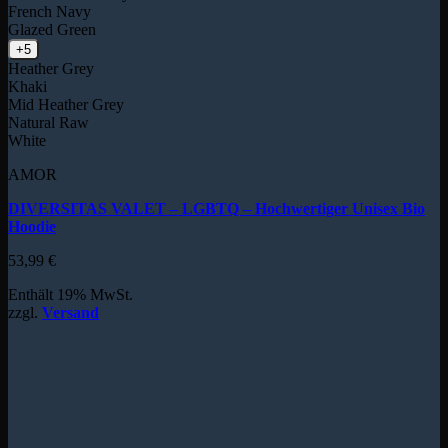
French Navy
Glazed Green
+5
Heather Grey
Khaki
Mid Heather Grey
Natural Raw
White
AMOR
DIVERSITAS VALET – LGBTQ – Hochwertiger Unisex Bio
Hoodie
53,99
€
Enthält 19% MwSt.
zzgl.
Versand