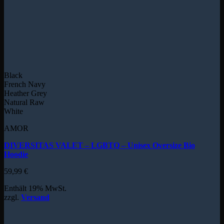
Black
French Navy
Heather Grey
Natural Raw
White
AMOR
DIVERSITAS VALET – LGBTQ – Unisex Oversize Bio
Hoodie
59,99
€
Enthält 19% MwSt.
zzgl.
Versand