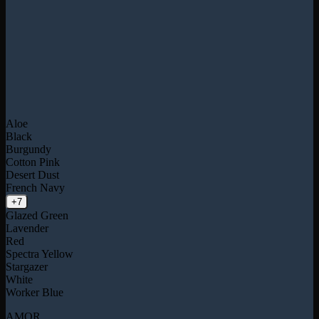
Aloe
Black
Burgundy
Cotton Pink
Desert Dust
French Navy
+7
Glazed Green
Lavender
Red
Spectra Yellow
Stargazer
White
Worker Blue
AMOR