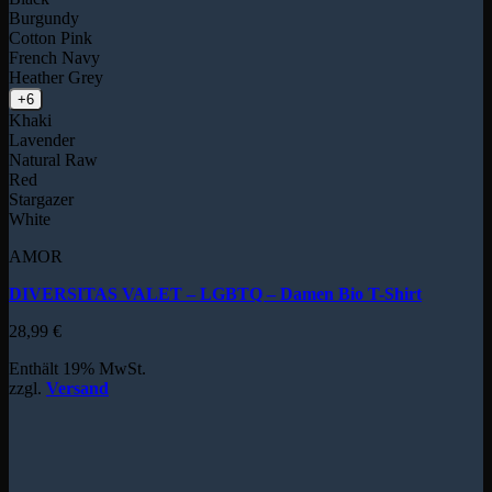
Burgundy
Cotton Pink
French Navy
Heather Grey
+6
Khaki
Lavender
Natural Raw
Red
Stargazer
White
AMOR
DIVERSITAS VALET – LGBTQ – Damen Bio T-Shirt
28,99
€
Enthält 19% MwSt.
zzgl.
Versand