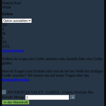
Natural Raw
White
Grösse
XS
S
M
L
XL
XXL
Zurücksetzen
Solltest du wegen der Größe unsicher sein, bestelle bitte eine Größe
größer.
Hast du Fragen zum Produkt oder bist dir bei der Wahl der richtigen
Größe unsicher? Wir freuen uns auf deine Fragen über das
Kontaktformular
.
DIVERSITAS VALET - LGBTQ - Unisex Oversize Bio
Hoodie Menge
In den Warenkorb