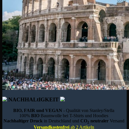
NACHHALtIGKEIT
BIO, FAIR und VEGAN
- Qualität von Stanley/Stella
100%
BIO
Baumwolle bei T-Shirts und Hoodies
Nachhaltiger Druck
in Deutschland und
CO
neutraler
Versand
2
Versandkostenfrei
ab 2 Artikeln