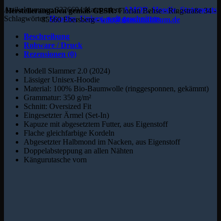
Artikelnummer:
3226694
Kategorien:
AMOR
,
Hoodie
,
Statements
Herstellerangaben gemäß GPSR:
Florian Behse - Ringstraße 34 -
Schlagwörter:
Hoodies
,
Unisex
,
weit geschnitten
85560 Ebersberg -
info@donumunicum.de
Beschreibung
Rohware / Druck
Rezensionen (0)
Modell Slammer 2.0 (2024)
Lässiger Unisex-Hoodie
Material: 100% Bio-Baumwolle (ringgesponnen, gekämmt)
Grammatur: 350 g/m²
Schnitt: Oversized Fit
Eingesetzter Ärmel (Set-In)
Kapuze mit abgesetztem Futter, aus Eigenstoff
Flache gleichfarbige Kordeln
Abgesetzter Halbmond im Nacken, aus Eigenstoff
Doppelabsteppung an allen Nähten
Kängurutasche vorn