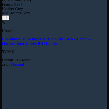
French Navy
Heather Grey
Mid Heather Grey
+1
White
Hoodie
Ein blindes Huhn findet auch mal ein Korn – Latein –
Hochwertiger Unisex BIO Hoodie
53,99
€
Enthält 19% MwSt.
zzgl.
Versand