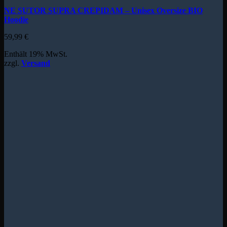
NE SUTOR SUPRA CREPIDAM – Unisex Oversize BIO
Hoodie
59,99
€
Enthält 19% MwSt.
zzgl.
Versand