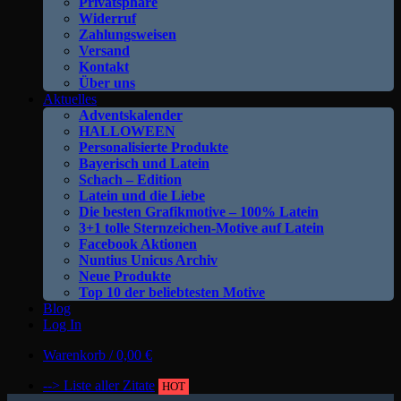
Privatsphäre
Widerruf
Zahlungsweisen
Versand
Kontakt
Über uns
Aktuelles
Adventskalender
HALLOWEEN
Personalisierte Produkte
Bayerisch und Latein
Schach – Edition
Latein und die Liebe
Die besten Grafikmotive – 100% Latein
3+1 tolle Sternzeichen-Motive auf Latein
Facebook Aktionen
Nuntius Unicus Archiv
Neue Produkte
Top 10 der beliebtesten Motive
Blog
Log In
Warenkorb /
0,00
€
--> Liste aller Zitate
HOT