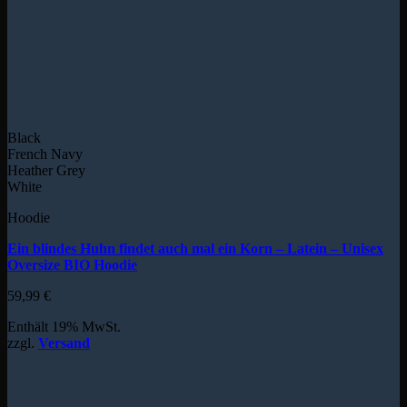
Black
French Navy
Heather Grey
White
Hoodie
Ein blindes Huhn findet auch mal ein Korn – Latein – Unisex
Oversize BIO Hoodie
59,99
€
Enthält 19% MwSt.
zzgl.
Versand