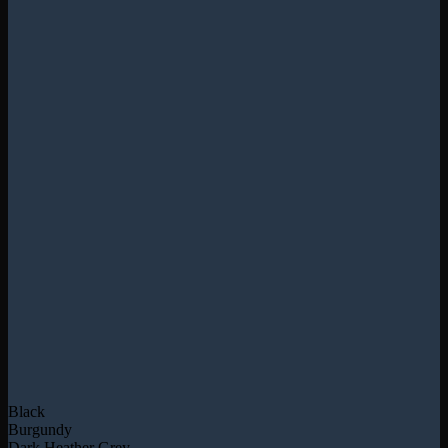
Black
Burgundy
Dark Heather Grey