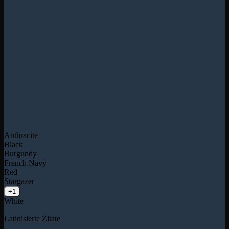
Anthracite
Black
Burgundy
French Navy
Red
Stargazer
+1
White
Latinisierte Zitate