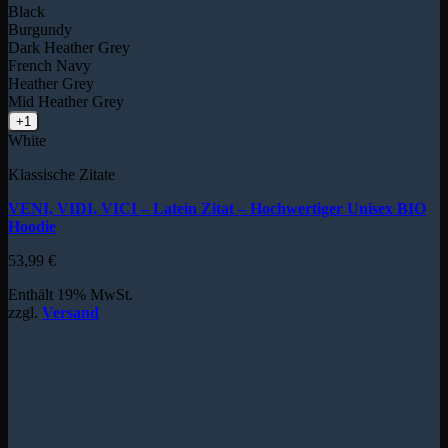
Black
Burgundy
Dark Heather Grey
French Navy
Heather Grey
Mid Heather Grey
+1
White
Klassische Zitate
VENI, VIDI, VICI – Latein Zitat – Hochwertiger Unisex BIO
Hoodie
53,99
€
Enthält 19% MwSt.
zzgl.
Versand