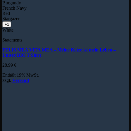
Burgundy
French Navy
Red
Stargazer
+1
White
Statements
FELIS MEA VITA MEA – Meine Katze ist mein Leben –
Unisex BIO T-Shirt
28,99
€
Enthält 19% MwSt.
zzgl.
Versand