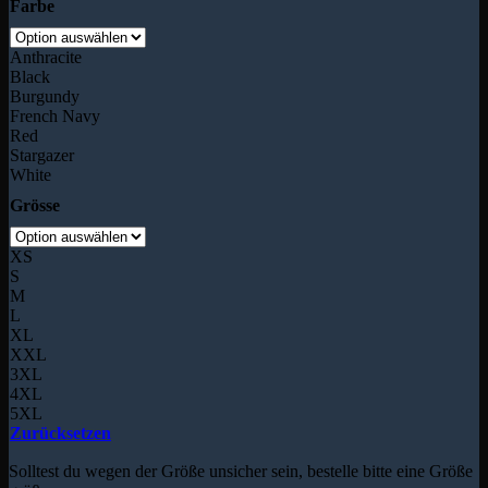
Farbe
Anthracite
Black
Burgundy
French Navy
Red
Stargazer
White
Grösse
XS
S
M
L
XL
XXL
3XL
4XL
5XL
Zurücksetzen
Solltest du wegen der Größe unsicher sein, bestelle bitte eine Größe