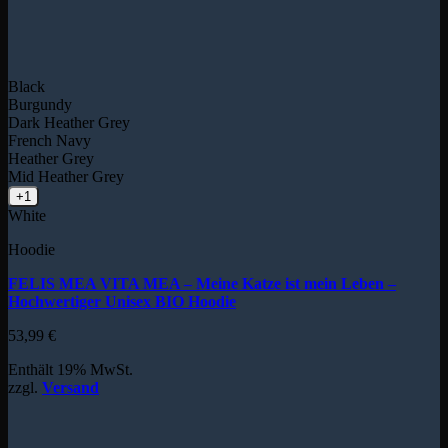
Black
Burgundy
Dark Heather Grey
French Navy
Heather Grey
Mid Heather Grey
+1
White
Hoodie
FELIS MEA VITA MEA – Meine Katze ist mein Leben –
Hochwertiger Unisex BIO Hoodie
53,99
€
Enthält 19% MwSt.
zzgl.
Versand