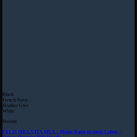
Black
French Navy
Heather Grey
White
Hoodie
FELIS MEA VITA MEA – Meine Katze ist mein Leben –