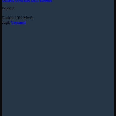
Unisex Oversize BIO Hoodie
59,99
€
Enthält 19% MwSt.
zzgl.
Versand