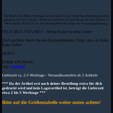
Die Breite des Motivs beträgt, soweit nicht in der Artikelbeschreibung anders
genannt, bei den Unisex - Artikeln zwischen 23 und 28 cm, bei den Damen V-
Neck Shirts 20 bis 23 cm. Das Produktbild dient nur der Veranschaulichung.
FELIS MEA VITA MEA – Meine Katze ist mein Leben
DAS perfekte Motiv für den Katzenliebhaber. Zeige, dass du deine
Katze liebst!
28,99
€
Enthält 19% MwSt.
zzgl.
Versand
Lieferzeit ca. 2-5 Werktage - Versandkostenfrei ab 2 Artikeln
*** Da der Artikel erst nach deiner Bestellung extra für dich
gedruckt wird und kein Lagerartikel ist, beträgt die Lieferzeit
etwa 2 bis 5 Werktage ***
Bitte auf die Größentabelle weiter unten achten!