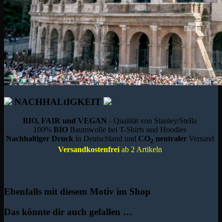
NACHHALtIGKEIT
BIO, FAIR und VEGAN
- Qualität von Stanley/Stella
100%
BIO
Baumwolle bei T-Shirts und Hoodies
Nachhaltiger Druck
in Deutschland und
CO
neutraler
Versand
2
Versandkostenfrei
ab 2 Artikeln
Ebenfalls mit diesem Motiv im Shop
Das könnte dir auch gefallen …