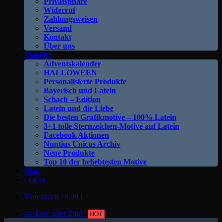
Privatsphäre
Widerruf
Zahlungsweisen
Versand
Kontakt
Über uns
Aktuelles
Adventskalender
HALLOWEEN
Personalisierte Produkte
Bayerisch und Latein
Schach – Edition
Latein und die Liebe
Die besten Grafikmotive – 100% Latein
3+1 tolle Sternzeichen-Motive auf Latein
Facebook Aktionen
Nuntius Unicus Archiv
Neue Produkte
Top 10 der beliebtesten Motive
Blog
Log In
Warenkorb /
0,00
€
--> Liste aller Zitate
HOT