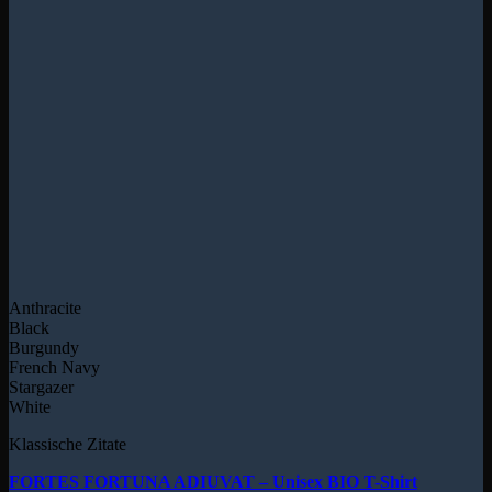
Anthracite
Black
Burgundy
French Navy
Stargazer
White
Klassische Zitate
FORTES FORTUNA ADIUVAT – Unisex BIO T-Shirt