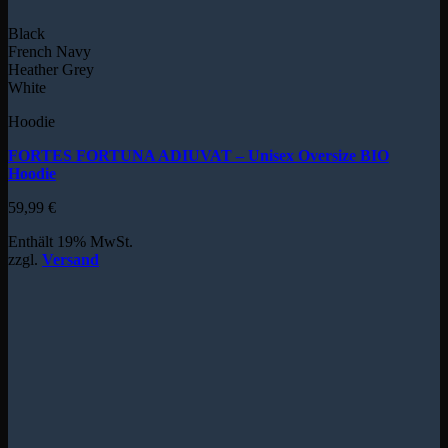
Black
French Navy
Heather Grey
White
Hoodie
FORTES FORTUNA ADIUVAT – Unisex Oversize BIO
Hoodie
59,99
€
Enthält 19% MwSt.
zzgl.
Versand