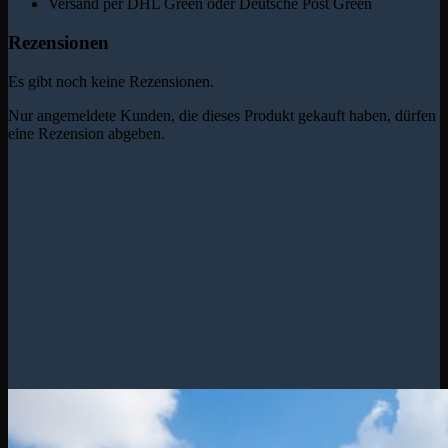
Versand per DHL Green oder Deutsche Post Green
Rezensionen
Es gibt noch keine Rezensionen.
Nur angemeldete Kunden, die dieses Produkt gekauft haben, dürfen
eine Rezension abgeben.