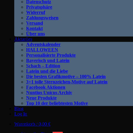
Datenschutz
Privatsphäre
Widerruf
Zahlungsweisen
Versand
Kontakt
Über uns
Aktuelles
Adventskalender
HALLOWEEN
Personalisierte Produkte
Bayerisch und Latein
Schach – Edition
Latein und die Liebe
Die besten Grafikmotive – 100% Latein
3+1 tolle Sternzeichen-Motive auf Latein
Facebook Aktionen
Nuntius Unicus Archiv
Neue Produkte
Top 10 der beliebtesten Motive
Blog
Log In
Warenkorb /
0,00
€