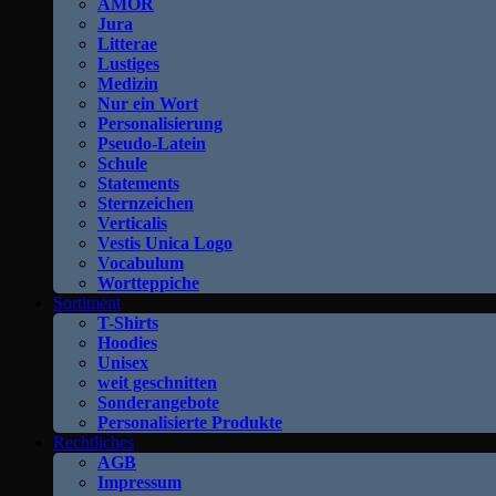
AMOR
Jura
Litterae
Lustiges
Medizin
Nur ein Wort
Personalisierung
Pseudo-Latein
Schule
Statements
Sternzeichen
Verticalis
Vestis Unica Logo
Vocabulum
Wortteppiche
Sortiment
T-Shirts
Hoodies
Unisex
weit geschnitten
Sonderangebote
Personalisierte Produkte
Rechtliches
AGB
Impressum