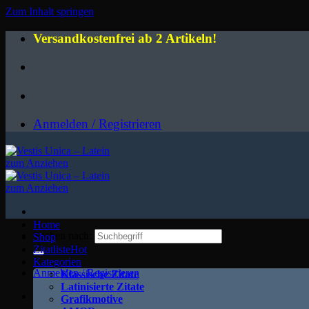
Zum Inhalt springen
Versandkostenfrei ab 2 Artikeln!
Anmelden / Registrieren
Home
Suchen nach:
Shop
Zitatliste
Kategorien
Anmelden / Registrieren
Klassische Zitate
Latinisierte Zitate
Grafikmotive