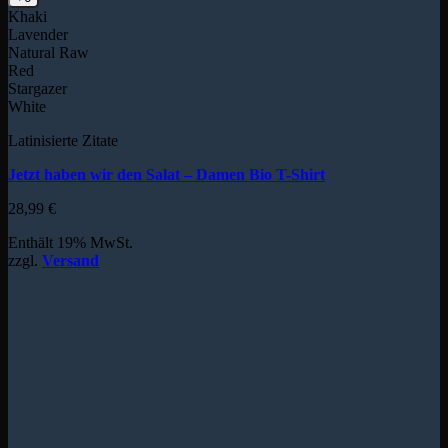
Khaki
Lavender
Natural Raw
Red
Stargazer
White
Latinisierte Zitate
Jetzt haben wir den Salat – Damen Bio T-Shirt
28,99
€
Enthält 19% MwSt.
zzgl.
Versand