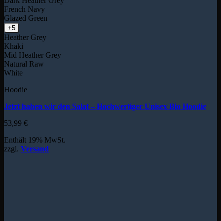
Dark Heather Grey
French Navy
Glazed Green
+5
Heather Grey
Khaki
Mid Heather Grey
Natural Raw
White
Hoodie
Jetzt haben wir den Salat – Hochwertiger Unisex Bio Hoodie
53,99
€
Enthält 19% MwSt.
zzgl.
Versand