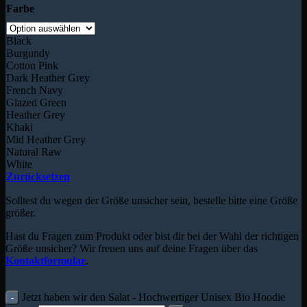
Farbe
Black
Burgundy
Cotton Pink
Dark Heather Grey
French Navy
Glazed Green
Heather Grey
Khaki
Mid Heather Grey
Natural Raw
White
Zurücksetzen
Solltest du wegen der Größe unsicher sein, bestelle bitte eine Größe
größer.
Hast du Fragen zum Produkt oder bist dir bei der Wahl der richtigen
Größe unsicher? Wir freuen uns auf deine Fragen über das
Kontaktformular
.
Jetzt haben wir den Salat - Hochwertiger Unisex Bio Hoodie