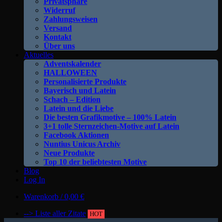
Privatsphäre
Widerruf
Zahlungsweisen
Versand
Kontakt
Über uns
Aktuelles
Adventskalender
HALLOWEEN
Personalisierte Produkte
Bayerisch und Latein
Schach – Edition
Latein und die Liebe
Die besten Grafikmotive – 100% Latein
3+1 tolle Sternzeichen-Motive auf Latein
Facebook Aktionen
Nuntius Unicus Archiv
Neue Produkte
Top 10 der beliebtesten Motive
Blog
Log In
Warenkorb /
0,00
€
--> Liste aller Zitate
HOT