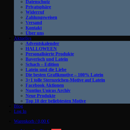
Datenschutz
Privatsphäre
Widerruf
Zahlungsweisen
Versand
Kontakt
Über uns
Aktuelles
Adventskalender
HALLOWEEN
Personalisierte Produkte
Bayerisch und Latein
Schach – Edition
Latein und die Liebe
Die besten Grafikmotive – 100% Latein
3+1 tolle Sternzeichen-Motive auf Latein
Facebook Aktionen
Nuntius Unicus Archiv
Neue Produkte
Top 10 der beliebtesten Motive
Blog
Log In
Warenkorb /
0,00
€