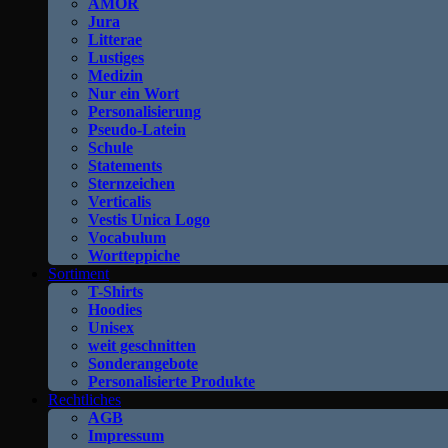
AMOR
Jura
Litterae
Lustiges
Medizin
Nur ein Wort
Personalisierung
Pseudo-Latein
Schule
Statements
Sternzeichen
Verticalis
Vestis Unica Logo
Vocabulum
Wortteppiche
Sortiment
T-Shirts
Hoodies
Unisex
weit geschnitten
Sonderangebote
Personalisierte Produkte
Rechtliches
AGB
Impressum