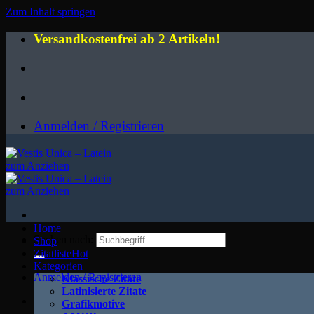
Zum Inhalt springen
Versandkostenfrei ab 2 Artikeln!
Anmelden / Registrieren
Home
Suchen nach:
Shop
Zitatliste
Kategorien
Anmelden / Registrieren
Klassische Zitate
Latinisierte Zitate
Grafikmotive