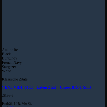
Anthracite
Black
Burgundy
French Navy
Stargazer
White
Klassische Zitate
VENI, VIDI, VICI – Latein Zitat – Unisex BIO T-Shirt
28,99
€
Enthält 19% MwSt.