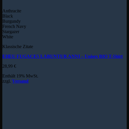
Anthracite
Black
Burgundy
French Navy
Stargazer
White
Klassische Zitate
EHEU FUGACES LABUNTUR ANNI – Unisex BIO T-Shirt
28,99
€
Enthält 19% MwSt.
zzgl.
Versand