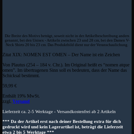
Die Breite des Motivs beträgt, soweit nicht in der Artikelbeschreibung anders
genannt, bei den Unisex - Artikeln zwischen 23 und 28 cm, bei den Damen V-
Neck Shirts 20 bis 23 cm. Das Produktbild dient nur der Veranschaulichung.
Zitat XIX: NOMEN EST OMEN – Der Name ist ein Zeichen
Von Plautus (254 – 184 v. Chr.). Im Original heißt es “nomen atque
omen”. Im übertragenen Sinn soll es bedeuten, dass der Name das
Schicksal bestimmt.
59,99
€
Enthält 19% MwSt.
zzgl.
Versand
Lieferzeit ca. 2-5 Werktage - Versandkostenfrei ab 2 Artikeln
*** Da der Artikel erst nach deiner Bestellung extra für dich
gedruckt wird und kein Lagerartikel ist, beträgt die Lieferzeit
etwa 2 bis 5 Werktage ***