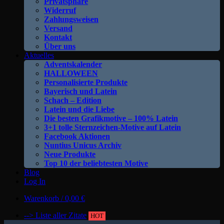
Privatsphäre
Widerruf
Zahlungsweisen
Versand
Kontakt
Über uns
Aktuelles
Adventskalender
HALLOWEEN
Personalisierte Produkte
Bayerisch und Latein
Schach – Edition
Latein und die Liebe
Die besten Grafikmotive – 100% Latein
3+1 tolle Sternzeichen-Motive auf Latein
Facebook Aktionen
Nuntius Unicus Archiv
Neue Produkte
Top 10 der beliebtesten Motive
Blog
Log In
Warenkorb /
0,00
€
--> Liste aller Zitate
HOT