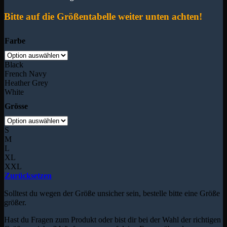
Bitte auf die Größentabelle weiter unten achten!
Farbe
Black
French Navy
Heather Grey
White
Grösse
S
M
L
XL
XXL
Zurücksetzen
Solltest du wegen der Größe unsicher sein, bestelle bitte eine Größe
größer.
Hast du Fragen zum Produkt oder bist dir bei der Wahl der richtigen