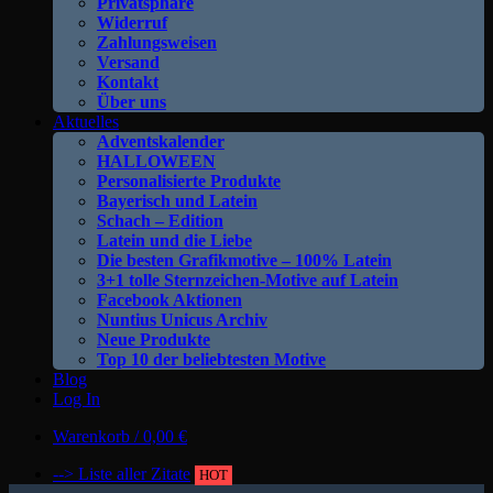
Privatsphäre
Widerruf
Zahlungsweisen
Versand
Kontakt
Über uns
Aktuelles
Adventskalender
HALLOWEEN
Personalisierte Produkte
Bayerisch und Latein
Schach – Edition
Latein und die Liebe
Die besten Grafikmotive – 100% Latein
3+1 tolle Sternzeichen-Motive auf Latein
Facebook Aktionen
Nuntius Unicus Archiv
Neue Produkte
Top 10 der beliebtesten Motive
Blog
Log In
Warenkorb /
0,00
€
--> Liste aller Zitate
HOT