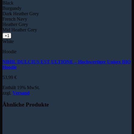
Black
Burgundy
Dark Heather Grey
French Navy
Heather Grey
Mid Heather Grey
+1
White
Hoodie
NIHIL DULCIUS EST ULTIONE – Hochwertiger Unisex BIO
Hoodie
53,99
€
Enthält 19% MwSt.
zzgl.
Versand
Ähnliche Produkte