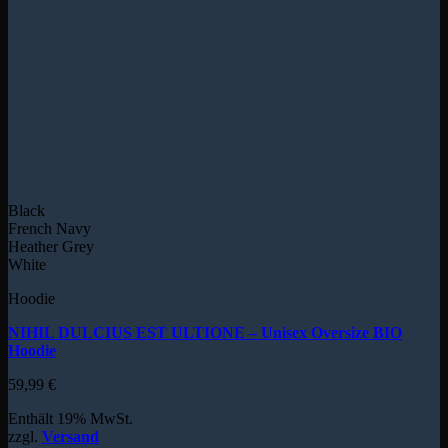
Black
French Navy
Heather Grey
White
Hoodie
NIHIL DULCIUS EST ULTIONE – Unisex Oversize BIO
Hoodie
59,99
€
Enthält 19% MwSt.
zzgl.
Versand