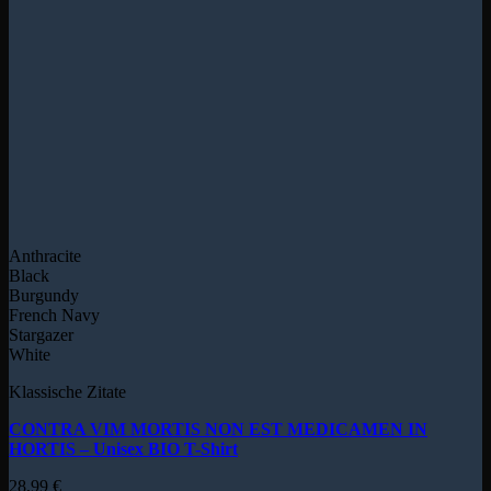
Anthracite
Black
Burgundy
French Navy
Stargazer
White
Klassische Zitate
CONTRA VIM MORTIS NON EST MEDICAMEN IN
HORTIS – Unisex BIO T-Shirt
28,99
€