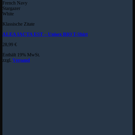
French Navy
Stargazer
White
Klassische Zitate
ALEA IACTA EST – Unisex BIO T-Shirt
28,99
€
Enthält 19% MwSt.
zzgl.
Versand