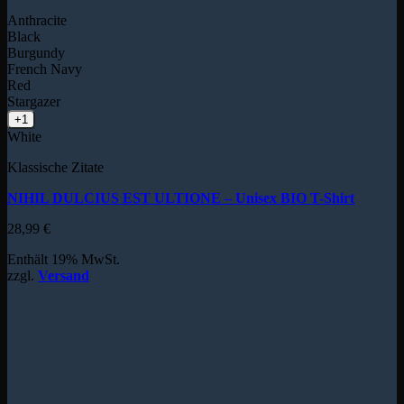
Anthracite
Black
Burgundy
French Navy
Red
Stargazer
+1
White
Klassische Zitate
NIHIL DULCIUS EST ULTIONE – Unisex BIO T-Shirt
28,99
€
Enthält 19% MwSt.
zzgl.
Versand