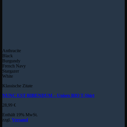
Anthracite
Black
Burgundy
French Navy
Stargazer
White
Klassische Zitate
NUNC EST BIBENDUM – Unisex BIO T-Shirt
28,99
€
Enthält 19% MwSt.
zzgl.
Versand