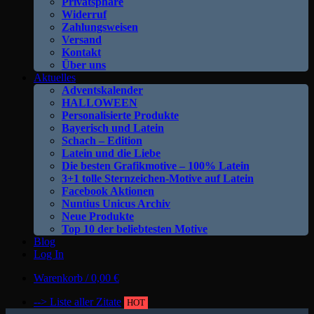
Privatsphäre
Widerruf
Zahlungsweisen
Versand
Kontakt
Über uns
Aktuelles
Adventskalender
HALLOWEEN
Personalisierte Produkte
Bayerisch und Latein
Schach – Edition
Latein und die Liebe
Die besten Grafikmotive – 100% Latein
3+1 tolle Sternzeichen-Motive auf Latein
Facebook Aktionen
Nuntius Unicus Archiv
Neue Produkte
Top 10 der beliebtesten Motive
Blog
Log In
Warenkorb /
0,00
€
--> Liste aller Zitate
HOT