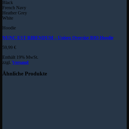
Black
French Navy
Heather Grey
White
Hoodie
NUNC EST BIBENDUM – Unisex Oversize BIO Hoodie
59,99
€
Enthält 19% MwSt.
zzgl.
Versand
Ähnliche Produkte