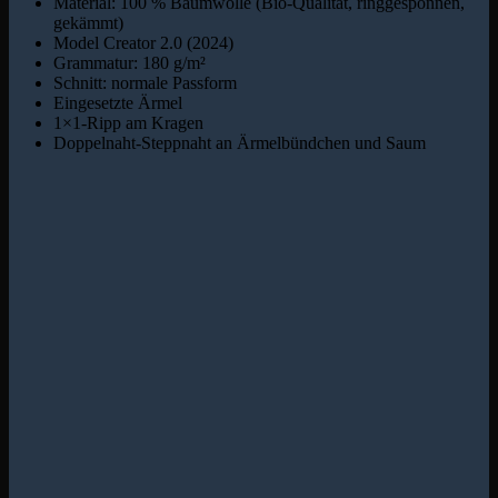
Material: 100 % Baumwolle (Bio-Qualität, ringgesponnen,
gekämmt)
Model Creator 2.0 (2024)
Grammatur: 180 g/m²
Schnitt: normale Passform
Eingesetzte Ärmel
1×1-Ripp am Kragen
Doppelnaht-Steppnaht an Ärmelbündchen und Saum