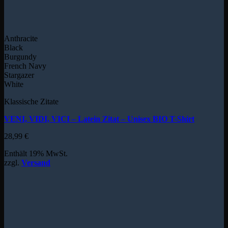
Anthracite
Black
Burgundy
French Navy
Stargazer
White
Klassische Zitate
VENI, VIDI, VICI – Latein Zitat – Unisex BIO T-Shirt
28,99
€
Enthält 19% MwSt.
zzgl.
Versand