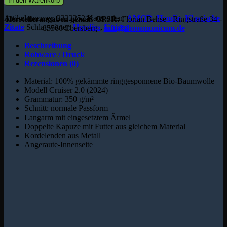
In den Warenkorb
Artikelnummer:
2322252
Kategorien:
AMOR
,
Hoodie
,
Klassische
Herstellerangaben gemäß GPSR:
Florian Behse - Ringstraße 34 -
Zitate
Schlagwörter:
Hoodies
,
Unisex
85560 Ebersberg -
info@donumunicum.de
Beschreibung
Rohware / Druck
Rezensionen (0)
Material: 100% gekämmte ringgesponnene Bio-Baumwolle
Modell Cruiser 2.0 (2024)
Grammatur: 350 g/m²
Schnitt: normale Passform
Langarm mit eingesetztem Ärmel
Doppelte Kapuze mit Futter aus gleichem Material
Kordelenden aus Metall
Angeraute-Innenseite