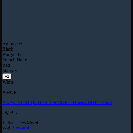
Anthracite
Black
Burgundy
French Navy
Red
Stargazer
+1
White
AMOR
NUNC SCIO QUID SIT AMOR – Unisex BIO T-Shirt
28,99
€
Enthält 19% MwSt.
zzgl.
Versand