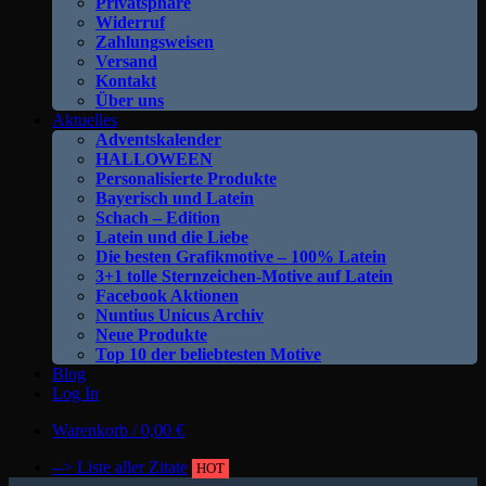
Privatsphäre
Widerruf
Zahlungsweisen
Versand
Kontakt
Über uns
Aktuelles
Adventskalender
HALLOWEEN
Personalisierte Produkte
Bayerisch und Latein
Schach – Edition
Latein und die Liebe
Die besten Grafikmotive – 100% Latein
3+1 tolle Sternzeichen-Motive auf Latein
Facebook Aktionen
Nuntius Unicus Archiv
Neue Produkte
Top 10 der beliebtesten Motive
Blog
Log In
Warenkorb /
0,00
€
--> Liste aller Zitate
HOT