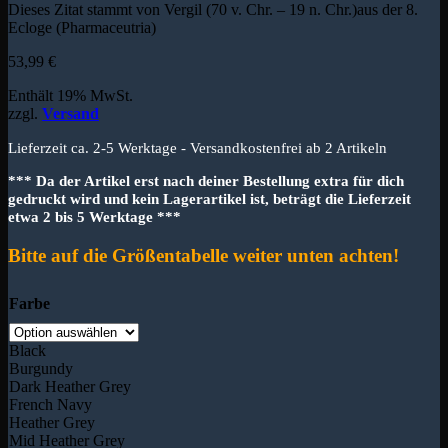
Dieses Zitat stammt von Vergil (70 v. Chr. – 19 n. Chr.)aus der 8.
Ecloge (Pharmaceutria)
53,99
€
Enthält 19% MwSt.
zzgl.
Versand
Lieferzeit ca. 2-5 Werktage - Versandkostenfrei ab 2 Artikeln
*** Da der Artikel erst nach deiner Bestellung extra für dich
gedruckt wird und kein Lagerartikel ist, beträgt die Lieferzeit
etwa 2 bis 5 Werktage ***
Bitte auf die Größentabelle weiter unten achten!
Farbe
Black
Burgundy
Dark Heather Grey
French Navy
Heather Grey
Mid Heather Grey