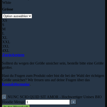
White
Grösse
XS
S
M
L
XL
XXL
3XL
4XL
Zurücksetzen
Solltest du wegen der Größe unsicher sein, bestelle bitte eine Größe
größer.
Hast du Fragen zum Produkt oder bist dir bei der Wahl der richtigen
Größe unsicher? Wir freuen uns auf deine Fragen über das
Kontaktformular
.
NUNC SCIO QUID SIT AMOR - Hochwertiger Unisex BIO
Hoodie Menge