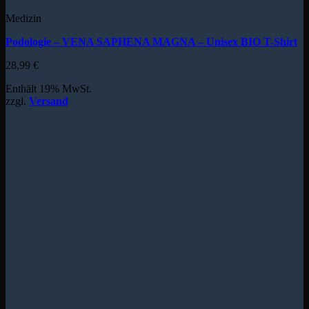
Medizin
Podologie – VENA SAPHENA MAGNA – Unisex BIO T-Shirt
28,99
€
Enthält 19% MwSt.
zzgl.
Versand