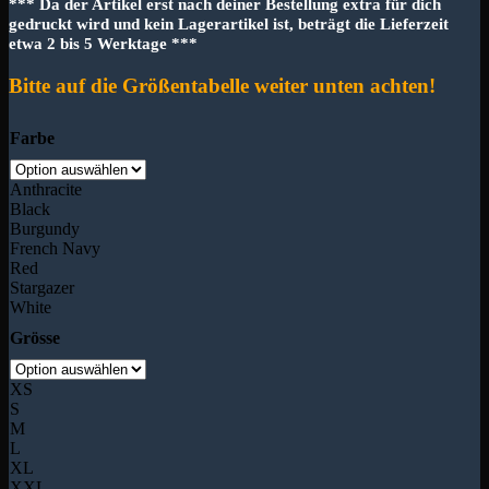
*** Da der Artikel erst nach deiner Bestellung extra für dich
gedruckt wird und kein Lagerartikel ist, beträgt die Lieferzeit
etwa 2 bis 5 Werktage ***
Bitte auf die Größentabelle weiter unten achten!
Farbe
Anthracite
Black
Burgundy
French Navy
Red
Stargazer
White
Grösse
XS
S
M
L
XL
XXL