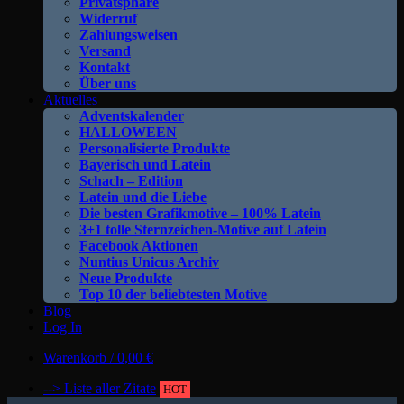
Privatsphäre
Widerruf
Zahlungsweisen
Versand
Kontakt
Über uns
Aktuelles
Adventskalender
HALLOWEEN
Personalisierte Produkte
Bayerisch und Latein
Schach – Edition
Latein und die Liebe
Die besten Grafikmotive – 100% Latein
3+1 tolle Sternzeichen-Motive auf Latein
Facebook Aktionen
Nuntius Unicus Archiv
Neue Produkte
Top 10 der beliebtesten Motive
Blog
Log In
Warenkorb /
0,00
€
--> Liste aller Zitate
HOT