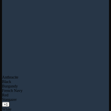
Anthracite
Black
Burgundy
French Navy
Red
Stargazer
+1
White