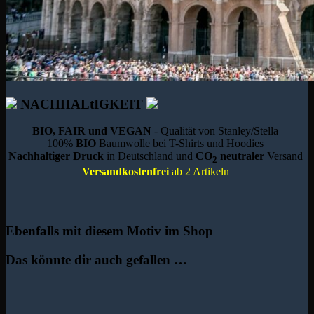
NACHHALtIGKEIT
BIO, FAIR und VEGAN
- Qualität von Stanley/Stella
100%
BIO
Baumwolle bei T-Shirts und Hoodies
Nachhaltiger Druck
in Deutschland und
CO
neutraler
Versand
2
Versandkostenfrei
ab 2 Artikeln
Ebenfalls mit diesem Motiv im Shop
Das könnte dir auch gefallen …