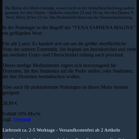
Die Breite des Motivs beträgt, soweit nicht in der Artikelbeschreibung anders
genannt, bei den Unisex - Artikeln zwischen 23 und 28 cm, bei den Damen V-
Neck Shirts 20 bis 23 cm. Das Produktbild dient nur der Veranschaulichung.
In der Podologie ist der Begriff der “VENA SAPHENA MAGNA”
ein geflügeltes Wort.
Für alle Laien: Es handelt sich um um die größte oberflächliche
Vene der unteren Extremität. Sie beginnt am Innenknöchel und zieht
am medialen Unter- und Oberschenkel entlang nach proximal.
Dieses nerdige Medizinmotiv eignet sich hervorragend für
Dozenten, die ihre Studenten auf die Probe stellen, oder Studenten,
die ihre Dozenten beeindrucken wollen.
Aber auch für praktizierende Podologen ist dieses Motiv bestens
geeignet.
28,99
€
Enthält 19% MwSt.
zzgl.
Versand
Lieferzeit ca. 2-5 Werktage - Versandkostenfrei ab 2 Artikeln