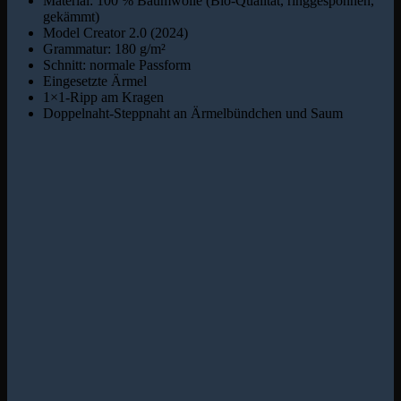
Material: 100 % Baumwolle (Bio-Qualität, ringgesponnen,
gekämmt)
Model Creator 2.0 (2024)
Grammatur: 180 g/m²
Schnitt: normale Passform
Eingesetzte Ärmel
1×1-Ripp am Kragen
Doppelnaht-Steppnaht an Ärmelbündchen und Saum