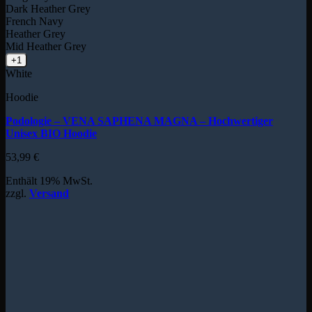
Dark Heather Grey
French Navy
Heather Grey
Mid Heather Grey
+1
White
Hoodie
Podologie – VENA SAPHENA MAGNA – Hochwertiger
Unisex BIO Hoodie
53,99
€
Enthält 19% MwSt.
zzgl.
Versand