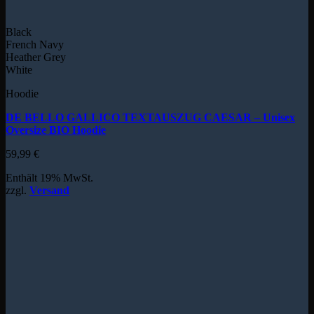
Black
French Navy
Heather Grey
White
Hoodie
DE BELLO GALLICO TEXTAUSZUG CAESAR – Unisex
Oversize BIO Hoodie
59,99
€
Enthält 19% MwSt.
zzgl.
Versand