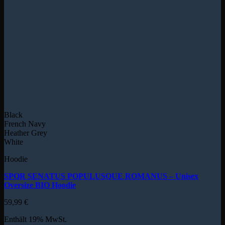
Black
French Navy
Heather Grey
White
Hoodie
SPQR SENATUS POPULUSQUE ROMANUS – Unisex
Oversize BIO Hoodie
59,99
€
Enthält 19% MwSt.