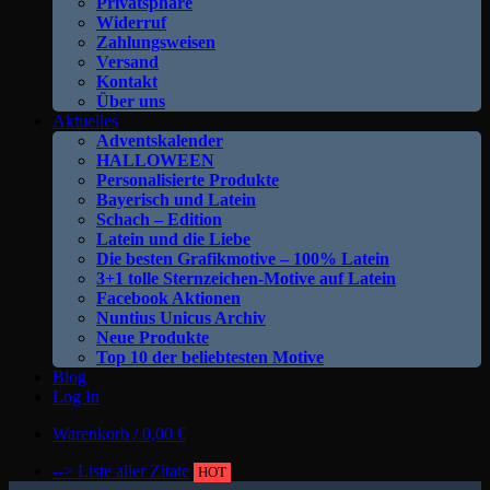
Privatsphäre
Widerruf
Zahlungsweisen
Versand
Kontakt
Über uns
Aktuelles
Adventskalender
HALLOWEEN
Personalisierte Produkte
Bayerisch und Latein
Schach – Edition
Latein und die Liebe
Die besten Grafikmotive – 100% Latein
3+1 tolle Sternzeichen-Motive auf Latein
Facebook Aktionen
Nuntius Unicus Archiv
Neue Produkte
Top 10 der beliebtesten Motive
Blog
Log In
Warenkorb /
0,00
€
--> Liste aller Zitate
HOT