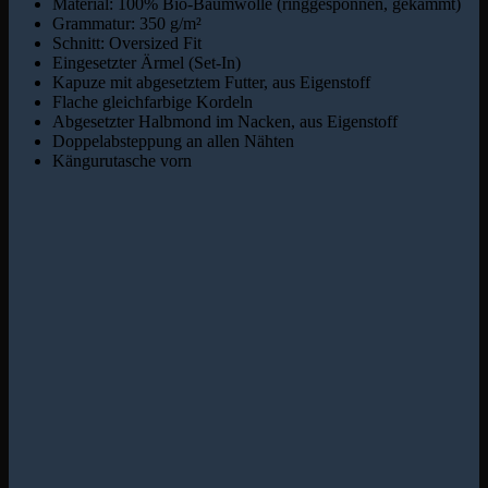
Material: 100% Bio-Baumwolle (ringgesponnen, gekämmt)
Grammatur: 350 g/m²
Schnitt: Oversized Fit
Eingesetzter Ärmel (Set-In)
Kapuze mit abgesetztem Futter, aus Eigenstoff
Flache gleichfarbige Kordeln
Abgesetzter Halbmond im Nacken, aus Eigenstoff
Doppelabsteppung an allen Nähten
Kängurutasche vorn