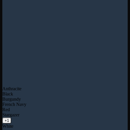
Anthracite
Black
Burgundy
French Navy
Red
Stargazer
+1
White