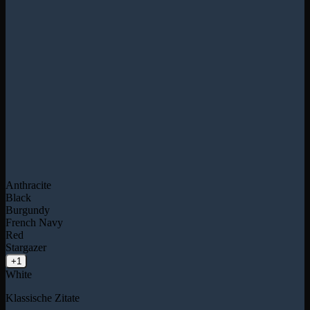
Anthracite
Black
Burgundy
French Navy
Red
Stargazer
+1
White
Klassische Zitate