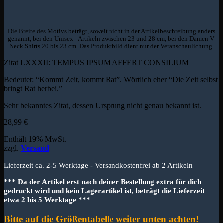
Die Breite des Motivs beträgt, soweit nicht in der Artikelbeschreibung anders
genannt, bei den Unisex - Artikeln zwischen 23 und 28 cm, bei den Damen V-
Neck Shirts 20 bis 23 cm. Das Produktbild dient nur der Veranschaulichung.
Zitat LXXXII: TEMPUS IPSUM AFFERT CONSILIUM
Bedeutet: “Kommt Zeit, kommt Rat”. Wörtlich eher “Die Zeit selbst
bringt Rat herbei.”
Sehr bekanntes Zitat, dessen Ursprung nicht genau bekannt ist.
28,99
€
Enthält 19% MwSt.
zzgl.
Versand
Lieferzeit ca. 2-5 Werktage - Versandkostenfrei ab 2 Artikeln
*** Da der Artikel erst nach deiner Bestellung extra für dich
gedruckt wird und kein Lagerartikel ist, beträgt die Lieferzeit
etwa 2 bis 5 Werktage ***
Bitte auf die Größentabelle weiter unten achten!