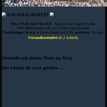
NACHHALtIGKEIT
BIO, FAIR und VEGAN
- Qualität von Stanley/Stella
100%
BIO
Baumwolle bei T-Shirts und Hoodies
Nachhaltiger Druck
in Deutschland und
CO
neutraler
Versand
2
Versandkostenfrei
ab 2 Artikeln
Ebenfalls mit diesem Motiv im Shop
Das könnte dir auch gefallen …