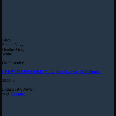
Black
French Navy
Heather Grey
White
Grafikmotive
PERPETUUM MOBILE – Unisex Oversize BIO Hoodie
59,99
€
Enthält 19% MwSt.
zzgl.
Versand