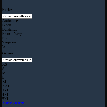
Farbe
Anthracite
Black
Burgundy
French Navy
Red
Stargazer
White
Grösse
XS
S
M
L
XL
XXL
3XL
4XL
5XL
Zurücksetzen