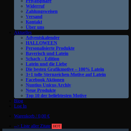
Privatsphäre
Widerruf
Zahlungsweisen
Versand
Kontakt
Über uns
Aktuelles
Adventskalender
HALLOWEEN
Personalisierte Produkte
Bayerisch und Latein
Schach – Edition
Latein und die Liebe
Die besten Grafikmotive – 100% Latein
3+1 tolle Sternzeichen-Motive auf Latein
Facebook Aktionen
Nuntius Unicus Archiv
Neue Produkte
Top 10 der beliebtesten Motive
Blog
Log In
Warenkorb /
0,00
€
--> Liste aller Zitate
HOT