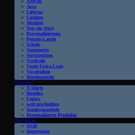
AMOR
Jura
Litterae
Lustiges
Medizin
Nur ein Wort
Personalisierung
Pseudo-Latein
Schule
Statements
Sternzeichen
Verticalis
Vestis Unica Logo
Vocabulum
Wortteppiche
Sortiment
T-Shirts
Hoodies
Unisex
weit geschnitten
Sonderangebote
Personalisierte Produkte
Rechtliches
AGB
Impressum