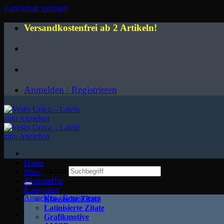
Zum Inhalt springen
Versandkostenfrei ab 2 Artikeln!
Anmelden / Registrieren
Home
Suchen nach:
Shop
Zitatliste
Kategorien
Anmelden / Registrieren
Klassische Zitate
Latinisierte Zitate
Grafikmotive