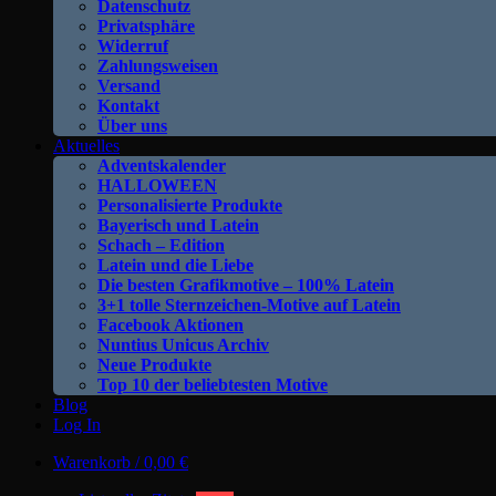
Datenschutz
Privatsphäre
Widerruf
Zahlungsweisen
Versand
Kontakt
Über uns
Aktuelles
Adventskalender
HALLOWEEN
Personalisierte Produkte
Bayerisch und Latein
Schach – Edition
Latein und die Liebe
Die besten Grafikmotive – 100% Latein
3+1 tolle Sternzeichen-Motive auf Latein
Facebook Aktionen
Nuntius Unicus Archiv
Neue Produkte
Top 10 der beliebtesten Motive
Blog
Log In
Warenkorb /
0,00
€