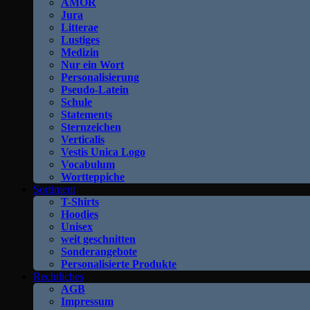
AMOR
Jura
Litterae
Lustiges
Medizin
Nur ein Wort
Personalisierung
Pseudo-Latein
Schule
Statements
Sternzeichen
Verticalis
Vestis Unica Logo
Vocabulum
Wortteppiche
Sortiment
T-Shirts
Hoodies
Unisex
weit geschnitten
Sonderangebote
Personalisierte Produkte
Rechtliches
AGB
Impressum