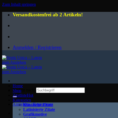
Zum Inhalt springen
Versandkostenfrei ab 2 Artikeln!
Anmelden / Registrieren
Home
Suchen nach:
Shop
Zitatliste
Kategorien
Anmelden / Registrieren
Klassische Zitate
Latinisierte Zitate
Grafikmotive