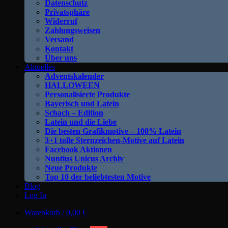
Datenschutz
Privatsphäre
Widerruf
Zahlungsweisen
Versand
Kontakt
Über uns
Aktuelles
Adventskalender
HALLOWEEN
Personalisierte Produkte
Bayerisch und Latein
Schach – Edition
Latein und die Liebe
Die besten Grafikmotive – 100% Latein
3+1 tolle Sternzeichen-Motive auf Latein
Facebook Aktionen
Nuntius Unicus Archiv
Neue Produkte
Top 10 der beliebtesten Motive
Blog
Log In
Warenkorb /
0,00
€