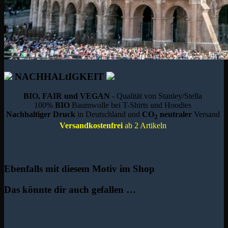
NACHHALtIGKEIT
BIO, FAIR und VEGAN
- Qualität von Stanley/Stella
100%
BIO
Baumwolle bei T-Shirts und Hoodies
Nachhaltiger Druck
in Deutschland und
CO
neutraler
Versand
2
Versandkostenfrei
ab 2 Artikeln
Ebenfalls mit diesem Motiv im Shop
Das könnte dir auch gefallen …