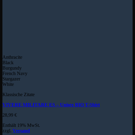
Anthracite
Black
Burgundy
French Navy
Stargazer
White
Klassische Zitate
VIVERE MILITARE ES – Unisex BIO T-Shirt
28,99
€
Enthält 19% MwSt.
zzgl.
Versand