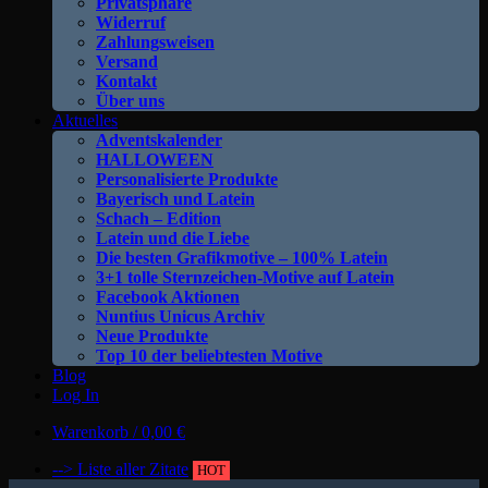
Privatsphäre
Widerruf
Zahlungsweisen
Versand
Kontakt
Über uns
Aktuelles
Adventskalender
HALLOWEEN
Personalisierte Produkte
Bayerisch und Latein
Schach – Edition
Latein und die Liebe
Die besten Grafikmotive – 100% Latein
3+1 tolle Sternzeichen-Motive auf Latein
Facebook Aktionen
Nuntius Unicus Archiv
Neue Produkte
Top 10 der beliebtesten Motive
Blog
Log In
Warenkorb /
0,00
€
--> Liste aller Zitate
HOT