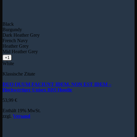
Black
Burgundy
Dark Heather Grey
French Navy
Heather Grey
Mid Heather Grey
+1
White
Klassische Zitate
DUO QUUM FACIUNT IDEM, NON EST IDEM –
Hochwertiger Unisex BIO Hoodie
53,99
€
Enthält 19% MwSt.
zzgl.
Versand