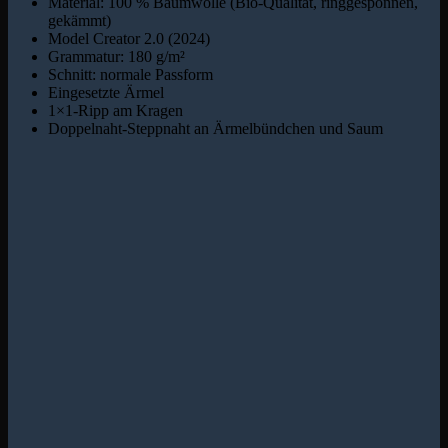
Material: 100 % Baumwolle (Bio-Qualität, ringgesponnen,
gekämmt)
Model Creator 2.0 (2024)
Grammatur: 180 g/m²
Schnitt: normale Passform
Eingesetzte Ärmel
1×1-Ripp am Kragen
Doppelnaht-Steppnaht an Ärmelbündchen und Saum