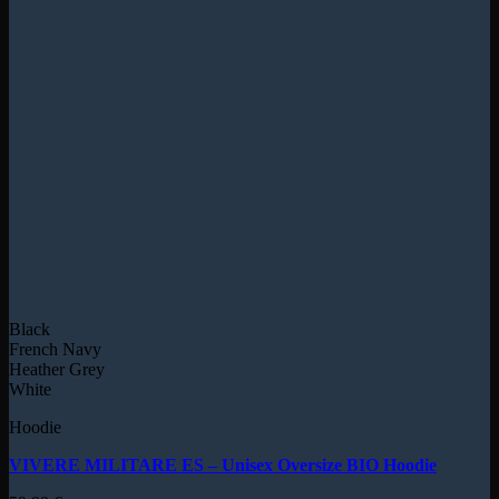
Black
French Navy
Heather Grey
White
Hoodie
VIVERE MILITARE ES – Unisex Oversize BIO Hoodie