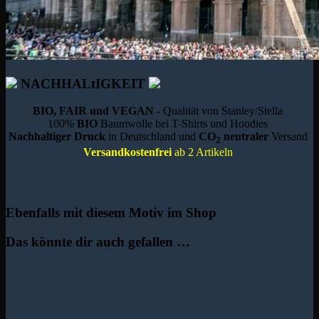
NACHHALtIGKEIT
BIO, FAIR und VEGAN
- Qualität von Stanley/Stella
100%
BIO
Baumwolle bei T-Shirts und Hoodies
Nachhaltiger Druck
in Deutschland und
CO
neutraler
Versand
2
Versandkostenfrei
ab 2 Artikeln
Ebenfalls mit diesem Motiv im Shop
Das könnte dir auch gefallen …