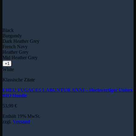
Black
Burgundy
Dark Heather Grey
French Navy
Heather Grey
Mid Heather Grey
+1
White
Klassische Zitate
EHEU FUGACES LABUNTUR ANNI – Hochwertiger Unisex
BIO Hoodie
53,99
€
Enthält 19% MwSt.
zzgl.
Versand