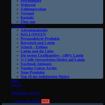
Privatsphäre
Widerruf
Zahlungsweisen
Versand
Kontakt
Über uns
Aktuelles
Adventskalender
HALLOWEEN
Personalisierte Produkte
Bayerisch und Latein
Schach – Edition
Latein und die Liebe
Die besten Grafikmotive – 100% Latein
3+1 tolle Sternzeichen-Motive auf Latein
Facebook Aktionen
Nuntius Unicus Archiv
Neue Produkte
Top 10 der beliebtesten Motive
Blog
Log In
Warenkorb /
0,00
€
--> Liste aller Zitate
HOT