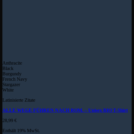
Anthracite
Black
Burgundy
French Navy
Stargazer
White
Latinisierte Zitate
ALLE WEGE FÜHREN NACH ROM. – Unisex BIO T-Shirt
28,99
€
Enthält 19% MwSt.