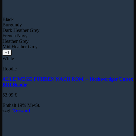
Black
Burgundy
Dark Heather Grey
French Navy
Heather Grey
Mid Heather Grey
+1
White
Hoodie
ALLE WEGE FÜHREN NACH ROM. – Hochwertiger Unisex
BIO Hoodie
53,99
€
Enthält 19% MwSt.
zzgl.
Versand