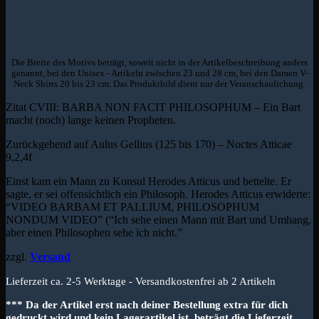
Die Breite des Motivs beträgt, soweit nicht in der Artikelbeschreibung anders
genannt, bei den Unisex - Artikeln zwischen 23 und 28 cm, bei den Damen V-
Neck Shirts 20 bis 23 cm. Das Produktbild dient nur der Veranschaulichung.
Zitat CVIII: BARBA NON FACIT PHILOSOPHUM – Ein Bart
macht (noch) lange keinen Propheten.
Zurückgehend auf Aulus Gellius (125 bis 170) – Noctes Atticae
9,2,4f
Einst kam ein Mann zu Konsul Herodes Atticus und bettelte. Er
sagte, er sei offensichtlich ein Philosoph. Herodes Atticus erwiderte:
“VIDEO BARBAM ET PALLIUM, PHILOSOPHUM
NONDUM VIDEO” (“Ich sehe einen Mann mit Bart und Umhang,
aber einen Philosophen sehe ich nicht.”
zzgl.
Versand
Lieferzeit ca. 2-5 Werktage - Versandkostenfrei ab 2 Artikeln
*** Da der Artikel erst nach deiner Bestellung extra für dich
gedruckt wird und kein Lagerartikel ist, beträgt die Lieferzeit