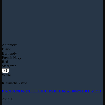
Anthracite
Black
Burgundy
French Navy
Red
Stargazer
+1
White
Klassische Zitate
BARBA NON FACIT PHILOSOPHUM – Unisex BIO T-Shirt
28,99
€