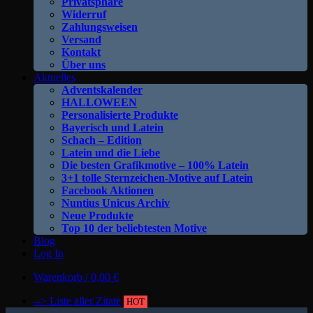
Privatsphäre
Widerruf
Zahlungsweisen
Versand
Kontakt
Über uns
Aktuelles
Adventskalender
HALLOWEEN
Personalisierte Produkte
Bayerisch und Latein
Schach – Edition
Latein und die Liebe
Die besten Grafikmotive – 100% Latein
3+1 tolle Sternzeichen-Motive auf Latein
Facebook Aktionen
Nuntius Unicus Archiv
Neue Produkte
Top 10 der beliebtesten Motive
Blog
Log In
Warenkorb /
0,00
€
--> Liste aller Zitate
HOT