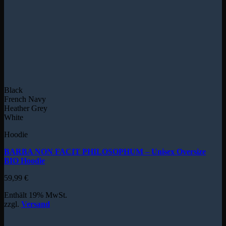
Black
French Navy
Heather Grey
White
Hoodie
BARBA NON FACIT PHILOSOPHUM – Unisex Oversize
BIO Hoodie
59,99
€
Enthält 19% MwSt.
zzgl.
Versand