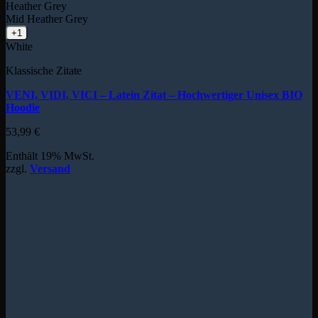
Heather Grey
Mid Heather Grey
+1
White
Klassische Zitate
VENI, VIDI, VICI – Latein Zitat – Hochwertiger Unisex BIO
Hoodie
53,99
€
Enthält 19% MwSt.
zzgl.
Versand