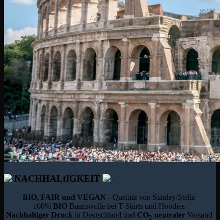
NACHHALtIGKEIT
BIO, FAIR und VEGAN
- Qualität von Stanley/Stella
100%
BIO
Baumwolle bei T-Shirts und Hoodies
Nachhaltiger Druck
in Deutschland und
CO
neutraler
Versand
2