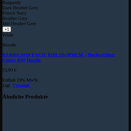
Burgundy
Dark Heather Grey
French Navy
Heather Grey
Mid Heather Grey
+1
White
Hoodie
BARBA NON FACIT PHILOSOPHUM – Hochwertiger
Unisex BIO Hoodie
53,99
€
Enthält 19% MwSt.
zzgl.
Versand
Ähnliche Produkte