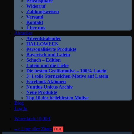
Privatsphäre
Widerruf
Zahlungsweisen
Versand
Kontakt
Über uns
Aktuelles
Adventskalender
HALLOWEEN
Personalisierte Produkte
Bayerisch und Latein
Schach – Edition
Latein und die Liebe
Die besten Grafikmotive – 100% Latein
3+1 tolle Sternzeichen-Motive auf Latein
Facebook Aktionen
Nuntius Unicus Archiv
Neue Produkte
Top 10 der beliebtesten Motive
Blog
Log In
Warenkorb /
0,00
€
--> Liste aller Zitate
HOT