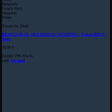
Burgundy
French Navy
Stargazer
White
Klassische Zitate
BEATUS ILLE, QUI PROCUL NEGOTIIS – Unisex BIO T-
Shirt
28,99
€
Enthält 19% MwSt.
zzgl.
Versand