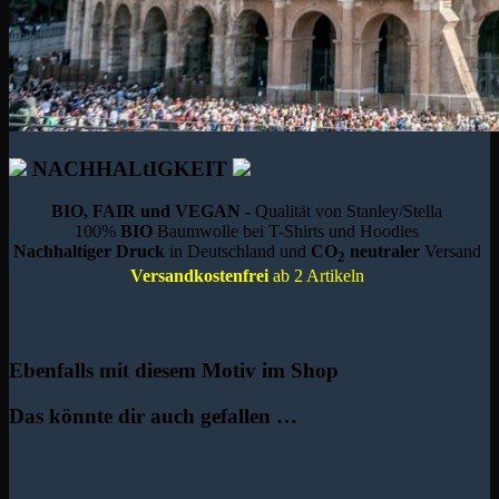
NACHHALtIGKEIT
BIO, FAIR und VEGAN
- Qualität von Stanley/Stella
100%
BIO
Baumwolle bei T-Shirts und Hoodies
Nachhaltiger Druck
in Deutschland und
CO
neutraler
Versand
2
Versandkostenfrei
ab 2 Artikeln
Ebenfalls mit diesem Motiv im Shop
Das könnte dir auch gefallen …