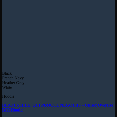
Black
French Navy
Heather Grey
White
Hoodie
BEATUS ILLE, QUI PROCUL NEGOTIIS – Unisex Oversize
BIO Hoodie