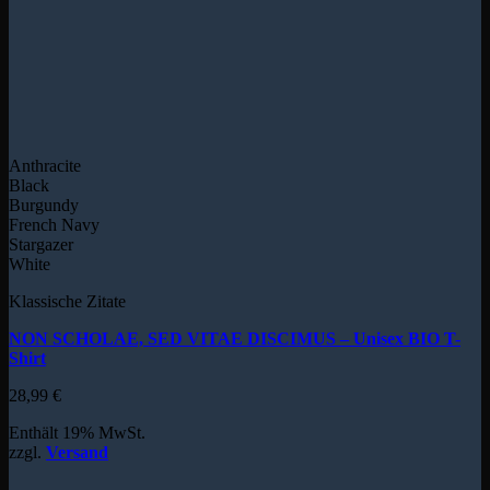
Anthracite
Black
Burgundy
French Navy
Stargazer
White
Klassische Zitate
NON SCHOLAE, SED VITAE DISCIMUS – Unisex BIO T-
Shirt
28,99
€
Enthält 19% MwSt.
zzgl.
Versand