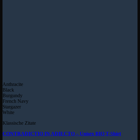
Anthracite
Black
Burgundy
French Navy
Stargazer
White
Klassische Zitate
CONTRADICTIO IN ADIECTO – Unisex BIO T-Shirt