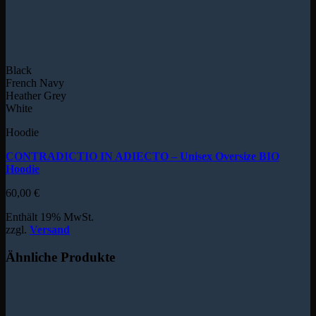
Black
French Navy
Heather Grey
White
Hoodie
CONTRADICTIO IN ADIECTO – Unisex Oversize BIO
Hoodie
60,00
€
Enthält 19% MwSt.
zzgl.
Versand
Ähnliche Produkte