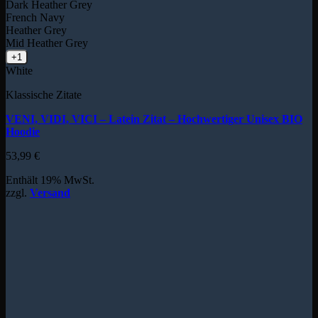
Dark Heather Grey
French Navy
Heather Grey
Mid Heather Grey
+1
White
Klassische Zitate
VENI, VIDI, VICI – Latein Zitat – Hochwertiger Unisex BIO
Hoodie
53,99
€
Enthält 19% MwSt.
zzgl.
Versand