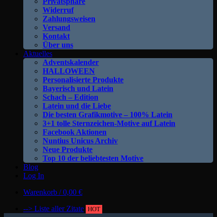
Privatsphäre
Widerruf
Zahlungsweisen
Versand
Kontakt
Über uns
Aktuelles
Adventskalender
HALLOWEEN
Personalisierte Produkte
Bayerisch und Latein
Schach – Edition
Latein und die Liebe
Die besten Grafikmotive – 100% Latein
3+1 tolle Sternzeichen-Motive auf Latein
Facebook Aktionen
Nuntius Unicus Archiv
Neue Produkte
Top 10 der beliebtesten Motive
Blog
Log In
Warenkorb /
0,00
€
--> Liste aller Zitate
HOT