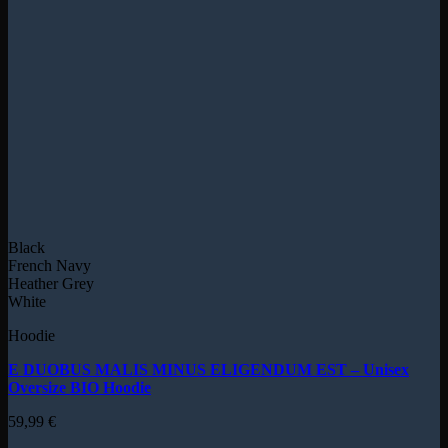
Black
French Navy
Heather Grey
White
Hoodie
E DUOBUS MALIS MINUS ELIGENDUM EST – Unisex
Oversize BIO Hoodie
59,99
€