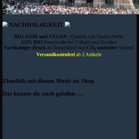
NACHHALtIGKEIT
BIO, FAIR und VEGAN
- Qualität von Stanley/Stella
100%
BIO
Baumwolle bei T-Shirts und Hoodies
Nachhaltiger Druck
in Deutschland und
CO
neutraler
Versand
2
Versandkostenfrei
ab 2 Artikeln
Ebenfalls mit diesem Motiv im Shop
Das könnte dir auch gefallen …