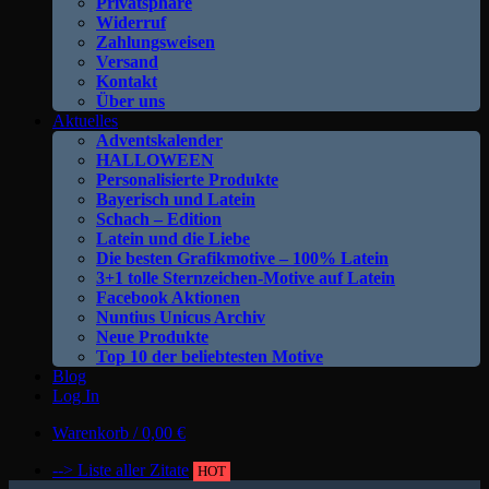
Privatsphäre
Widerruf
Zahlungsweisen
Versand
Kontakt
Über uns
Aktuelles
Adventskalender
HALLOWEEN
Personalisierte Produkte
Bayerisch und Latein
Schach – Edition
Latein und die Liebe
Die besten Grafikmotive – 100% Latein
3+1 tolle Sternzeichen-Motive auf Latein
Facebook Aktionen
Nuntius Unicus Archiv
Neue Produkte
Top 10 der beliebtesten Motive
Blog
Log In
Warenkorb /
0,00
€
--> Liste aller Zitate
HOT