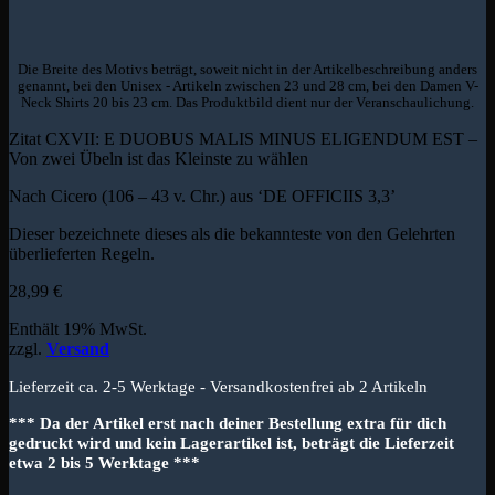
Die Breite des Motivs beträgt, soweit nicht in der Artikelbeschreibung anders
genannt, bei den Unisex - Artikeln zwischen 23 und 28 cm, bei den Damen V-
Neck Shirts 20 bis 23 cm. Das Produktbild dient nur der Veranschaulichung.
Zitat CXVII: E DUOBUS MALIS MINUS ELIGENDUM EST –
Von zwei Übeln ist das Kleinste zu wählen
Nach Cicero (106 – 43 v. Chr.) aus ‘DE OFFICIIS 3,3’
Dieser bezeichnete dieses als die bekannteste von den Gelehrten
überlieferten Regeln.
28,99
€
Enthält 19% MwSt.
zzgl.
Versand
Lieferzeit ca. 2-5 Werktage - Versandkostenfrei ab 2 Artikeln
*** Da der Artikel erst nach deiner Bestellung extra für dich
gedruckt wird und kein Lagerartikel ist, beträgt die Lieferzeit
etwa 2 bis 5 Werktage ***