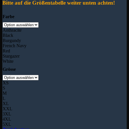
Bitte auf die Größentabelle weiter unten achten!
Farbe
Anthracite
Black
Burgundy
French Navy
Red
Stargazer
White
Grösse
XS
S
M
L
XL
XXL
3XL
4XL
5XL