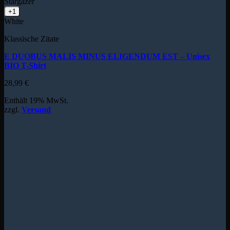
Stargazer
+1
White
Klassische Zitate
E DUOBUS MALIS MINUS ELIGENDUM EST – Unisex
BIO T-Shirt
28,99
€
Enthält 19% MwSt.
zzgl.
Versand