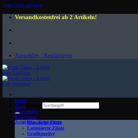
Zum Inhalt springen
Versandkostenfrei ab 2 Artikeln!
Anmelden / Registrieren
Home
Suchen nach:
Shop
Zitatliste
Kategorien
Anmelden / Registrieren
Klassische Zitate
Latinisierte Zitate
Grafikmotive