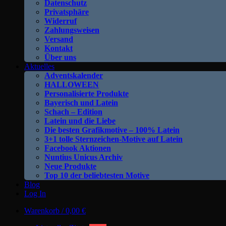
Datenschutz
Privatsphäre
Widerruf
Zahlungsweisen
Versand
Kontakt
Über uns
Aktuelles
Adventskalender
HALLOWEEN
Personalisierte Produkte
Bayerisch und Latein
Schach – Edition
Latein und die Liebe
Die besten Grafikmotive – 100% Latein
3+1 tolle Sternzeichen-Motive auf Latein
Facebook Aktionen
Nuntius Unicus Archiv
Neue Produkte
Top 10 der beliebtesten Motive
Blog
Log In
Warenkorb /
0,00
€