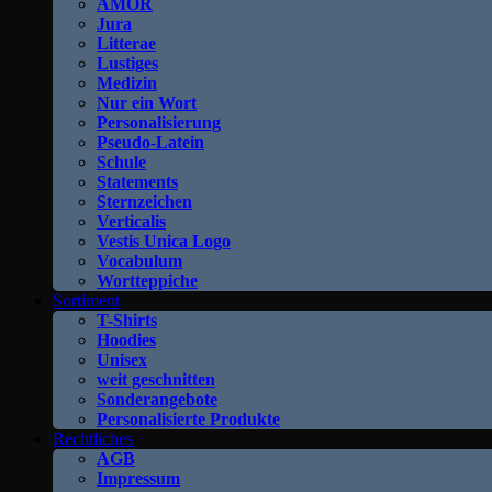
AMOR
Jura
Litterae
Lustiges
Medizin
Nur ein Wort
Personalisierung
Pseudo-Latein
Schule
Statements
Sternzeichen
Verticalis
Vestis Unica Logo
Vocabulum
Wortteppiche
Sortiment
T-Shirts
Hoodies
Unisex
weit geschnitten
Sonderangebote
Personalisierte Produkte
Rechtliches
AGB
Impressum