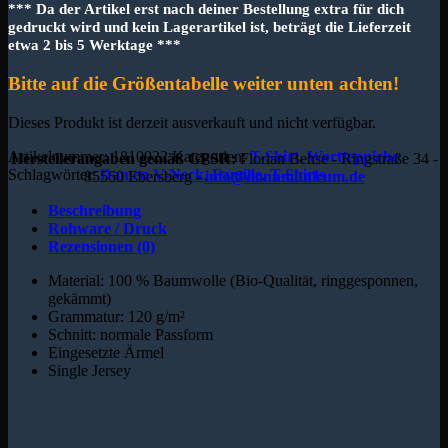
*** Da der Artikel erst nach deiner Bestellung extra für dich
gedruckt wird und kein Lagerartikel ist, beträgt die Lieferzeit
etwa 2 bis 5 Werktage ***
Bitte auf die Größentabelle weiter unten achten!
Dieses Produkt ist derzeit ausverkauft und nicht verfügbar.
Artikelnummer:
1810922
Kategorien:
T-Shirt
,
Wortteppiche
Herstellerangaben gemäß GPSR:
Florian Behse - Ringstraße 34 -
Schlagwörter:
Damen V-Neck
,
Familie
,
T-Shirts
85560 Ebersberg -
info@donumunicum.de
Beschreibung
Rohware / Druck
Rezensionen (0)
Material: 100 % Baumwolle (Bio-Qualität, ringgesponnen,
gekämmt)
Grammatur: 120 g/m²
Schnitt: normale Passform
Eingesetzte Ärmel
Single Jersey