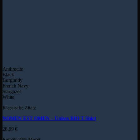
Anthracite
Black
Burgundy
French Navy
Stargazer
White
Klassische Zitate
NOMEN EST OMEN – Unisex BIO T-Shirt
28,99
€
Enthält 19% MwSt.