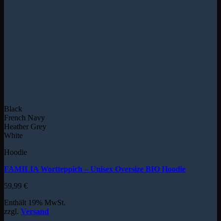
Black
French Navy
Heather Grey
White
Hoodie
FAMILIA Wortteppich – Unisex Oversize BIO Hoodie
59,99
€
Enthält 19% MwSt.
zzgl.
Versand