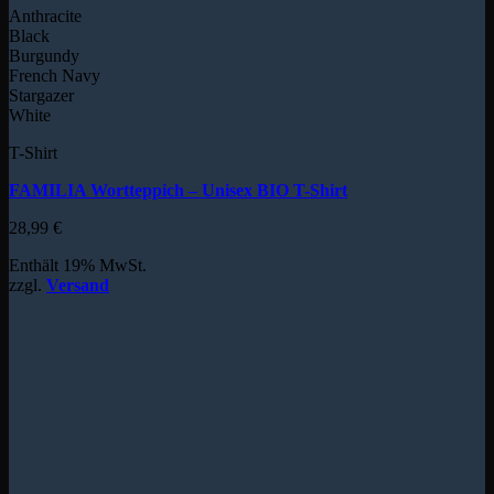
Anthracite
Black
Burgundy
French Navy
Stargazer
White
T-Shirt
FAMILIA Wortteppich – Unisex BIO T-Shirt
28,99
€
Enthält 19% MwSt.
zzgl.
Versand