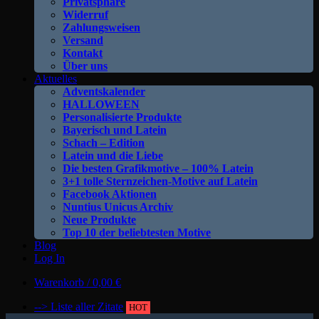
Privatsphäre
Widerruf
Zahlungsweisen
Versand
Kontakt
Über uns
Aktuelles
Adventskalender
HALLOWEEN
Personalisierte Produkte
Bayerisch und Latein
Schach – Edition
Latein und die Liebe
Die besten Grafikmotive – 100% Latein
3+1 tolle Sternzeichen-Motive auf Latein
Facebook Aktionen
Nuntius Unicus Archiv
Neue Produkte
Top 10 der beliebtesten Motive
Blog
Log In
Warenkorb /
0,00
€
--> Liste aller Zitate
HOT