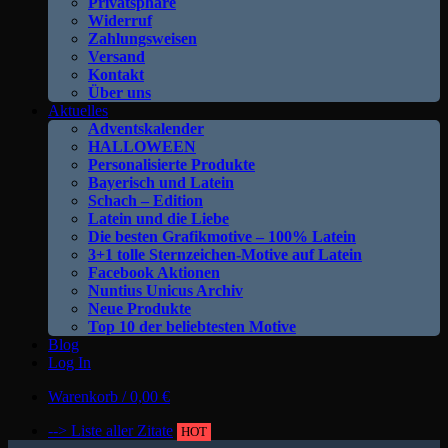
Privatsphäre
Widerruf
Zahlungsweisen
Versand
Kontakt
Über uns
Aktuelles
Adventskalender
HALLOWEEN
Personalisierte Produkte
Bayerisch und Latein
Schach – Edition
Latein und die Liebe
Die besten Grafikmotive – 100% Latein
3+1 tolle Sternzeichen-Motive auf Latein
Facebook Aktionen
Nuntius Unicus Archiv
Neue Produkte
Top 10 der beliebtesten Motive
Blog
Log In
Warenkorb /
0,00
€
--> Liste aller Zitate
HOT