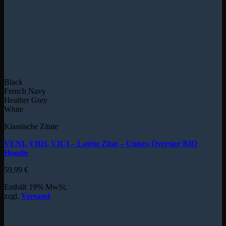
Black
French Navy
Heather Grey
White
Klassische Zitate
VENI, VIDI, VICI – Latein Zitat – Unisex Oversize BIO
Hoodie
59,99
€
Enthält 19% MwSt.
zzgl.
Versand