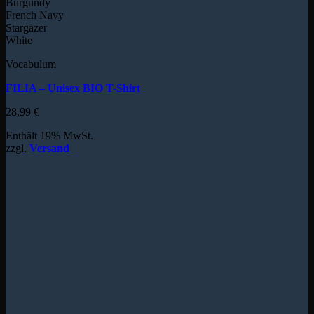
Burgundy
French Navy
Stargazer
White
Vocabulum
FILIA – Unisex BIO T-Shirt
28,99
€
Enthält 19% MwSt.
zzgl.
Versand