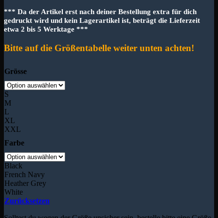
*** Da der Artikel erst nach deiner Bestellung extra für dich
gedruckt wird und kein Lagerartikel ist, beträgt die Lieferzeit
etwa 2 bis 5 Werktage ***
Bitte auf die Größentabelle weiter unten achten!
Grösse
S
M
L
XL
XXL
Farbe
Black
French Navy
Heather Grey
White
Zurücksetzen
Solltest du wegen der Größe unsicher sein, bestelle bitte eine Größe