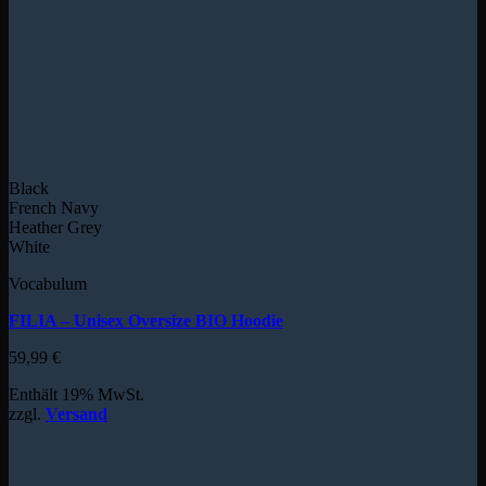
Black
French Navy
Heather Grey
White
Vocabulum
FILIA – Unisex Oversize BIO Hoodie
59,99
€
Enthält 19% MwSt.
zzgl.
Versand