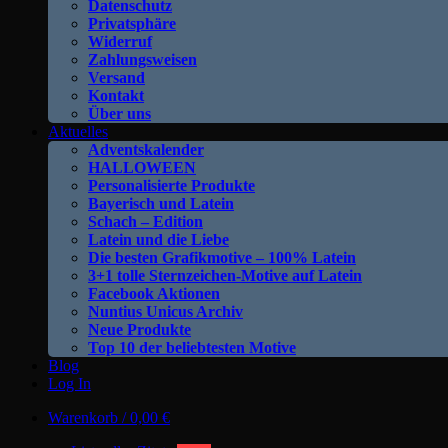
Datenschutz
Privatsphäre
Widerruf
Zahlungsweisen
Versand
Kontakt
Über uns
Aktuelles
Adventskalender
HALLOWEEN
Personalisierte Produkte
Bayerisch und Latein
Schach – Edition
Latein und die Liebe
Die besten Grafikmotive – 100% Latein
3+1 tolle Sternzeichen-Motive auf Latein
Facebook Aktionen
Nuntius Unicus Archiv
Neue Produkte
Top 10 der beliebtesten Motive
Blog
Log In
Warenkorb /
0,00
€