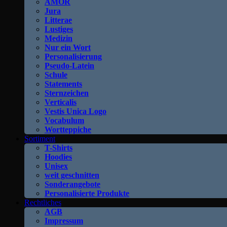
AMOR
Jura
Litterae
Lustiges
Medizin
Nur ein Wort
Personalisierung
Pseudo-Latein
Schule
Statements
Sternzeichen
Verticalis
Vestis Unica Logo
Vocabulum
Wortteppiche
Sortiment
T-Shirts
Hoodies
Unisex
weit geschnitten
Sonderangebote
Personalisierte Produkte
Rechtliches
AGB
Impressum