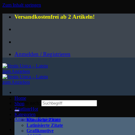
Zum Inhalt springen
Versandkostenfrei ab 2 Artikeln!
Anmelden / Registrieren
Home
Suchen nach:
Shop
Zitatliste
Kategorien
Anmelden / Registrieren
Klassische Zitate
Latinisierte Zitate
Grafikmotive