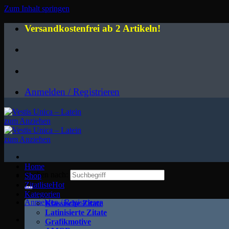
Zum Inhalt springen
Versandkostenfrei ab 2 Artikeln!
Anmelden / Registrieren
Home
Suchen nach:
Shop
Zitatliste
Kategorien
Anmelden / Registrieren
Klassische Zitate
Latinisierte Zitate
Grafikmotive