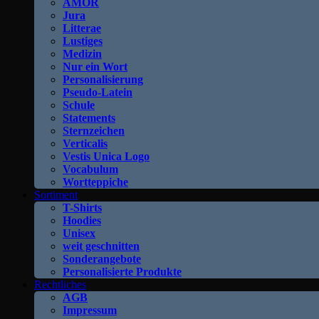
AMOR
Jura
Litterae
Lustiges
Medizin
Nur ein Wort
Personalisierung
Pseudo-Latein
Schule
Statements
Sternzeichen
Verticalis
Vestis Unica Logo
Vocabulum
Wortteppiche
Sortiment
T-Shirts
Hoodies
Unisex
weit geschnitten
Sonderangebote
Personalisierte Produkte
Rechtliches
AGB
Impressum