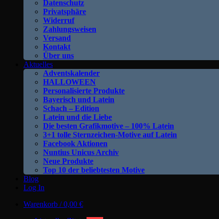
Datenschutz
Privatsphäre
Widerruf
Zahlungsweisen
Versand
Kontakt
Über uns
Aktuelles
Adventskalender
HALLOWEEN
Personalisierte Produkte
Bayerisch und Latein
Schach – Edition
Latein und die Liebe
Die besten Grafikmotive – 100% Latein
3+1 tolle Sternzeichen-Motive auf Latein
Facebook Aktionen
Nuntius Unicus Archiv
Neue Produkte
Top 10 der beliebtesten Motive
Blog
Log In
Warenkorb /
0,00
€