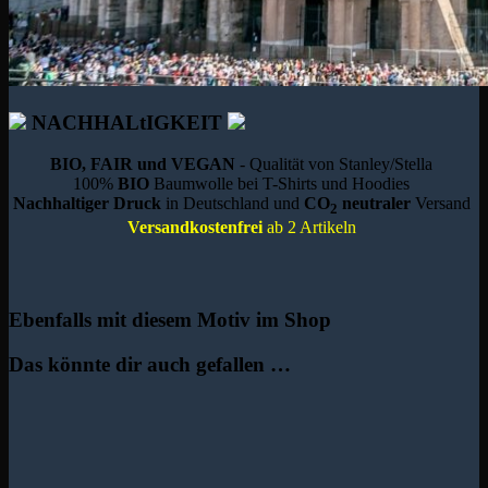
NACHHALtIGKEIT
BIO, FAIR und VEGAN
- Qualität von Stanley/Stella
100%
BIO
Baumwolle bei T-Shirts und Hoodies
Nachhaltiger Druck
in Deutschland und
CO
neutraler
Versand
2
Versandkostenfrei
ab 2 Artikeln
Ebenfalls mit diesem Motiv im Shop
Das könnte dir auch gefallen …