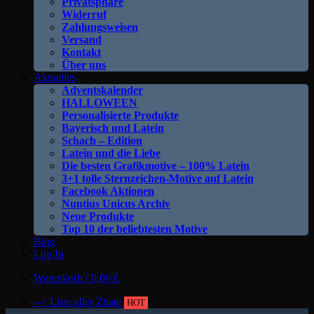
Privatsphäre
Widerruf
Zahlungsweisen
Versand
Kontakt
Über uns
Aktuelles
Adventskalender
HALLOWEEN
Personalisierte Produkte
Bayerisch und Latein
Schach – Edition
Latein und die Liebe
Die besten Grafikmotive – 100% Latein
3+1 tolle Sternzeichen-Motive auf Latein
Facebook Aktionen
Nuntius Unicus Archiv
Neue Produkte
Top 10 der beliebtesten Motive
Blog
Log In
Warenkorb /
0,00
€
--> Liste aller Zitate
HOT