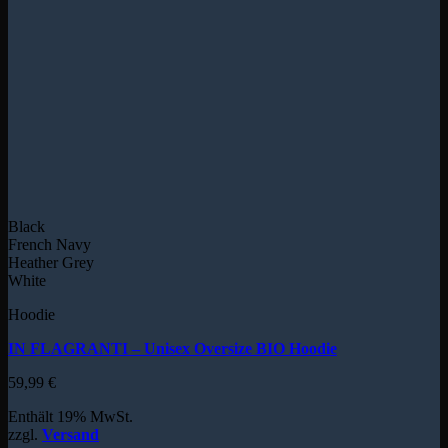
Black
French Navy
Heather Grey
White
Hoodie
IN FLAGRANTI – Unisex Oversize BIO Hoodie
59,99
€
Enthält 19% MwSt.
zzgl.
Versand