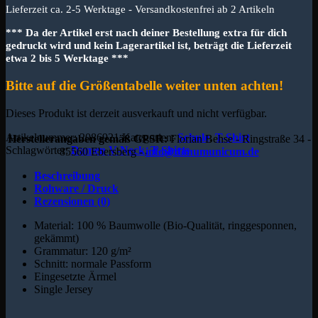
Lieferzeit ca. 2-5 Werktage - Versandkostenfrei ab 2 Artikeln
*** Da der Artikel erst nach deiner Bestellung extra für dich
gedruckt wird und kein Lagerartikel ist, beträgt die Lieferzeit
etwa 2 bis 5 Werktage ***
Bitte auf die Größentabelle weiter unten achten!
Dieses Produkt ist derzeit ausverkauft und nicht verfügbar.
Artikelnummer:
2086921
Kategorien:
Schule
,
T-Shirt
Herstellerangaben gemäß GPSR:
Florian Behse - Ringstraße 34 -
Schlagwörter:
Damen V-Neck
,
T-Shirts
85560 Ebersberg -
info@donumunicum.de
Beschreibung
Rohware / Druck
Rezensionen (0)
Material: 100 % Baumwolle (Bio-Qualität, ringgesponnen,
gekämmt)
Grammatur: 120 g/m²
Schnitt: normale Passform
Eingesetzte Ärmel
Single Jersey