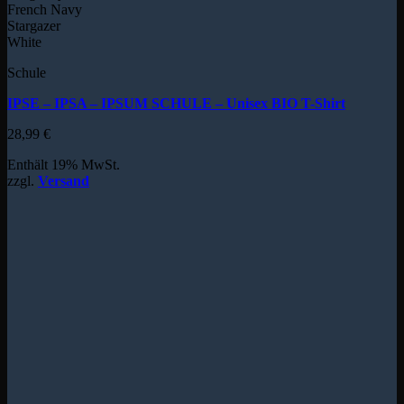
French Navy
Stargazer
White
Schule
IPSE – IPSA – IPSUM SCHULE – Unisex BIO T-Shirt
28,99
€
Enthält 19% MwSt.
zzgl.
Versand