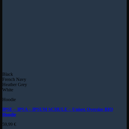
Black
French Navy
Heather Grey
White
Hoodie
IPSE – IPSA – IPSUM SCHULE – Unisex Oversize BIO
Hoodie
59,99
€