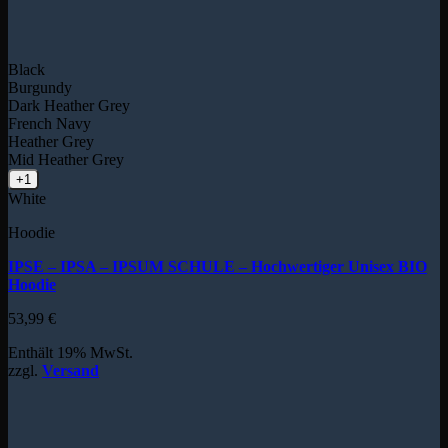
Black
Burgundy
Dark Heather Grey
French Navy
Heather Grey
Mid Heather Grey
+1
White
Hoodie
IPSE – IPSA – IPSUM SCHULE – Hochwertiger Unisex BIO
Hoodie
53,99
€
Enthält 19% MwSt.
zzgl.
Versand