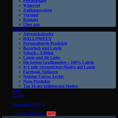
Privatsphäre
Widerruf
Zahlungsweisen
Versand
Kontakt
Über uns
Aktuelles
Adventskalender
HALLOWEEN
Personalisierte Produkte
Bayerisch und Latein
Schach – Edition
Latein und die Liebe
Die besten Grafikmotive – 100% Latein
3+1 tolle Sternzeichen-Motive auf Latein
Facebook Aktionen
Nuntius Unicus Archiv
Neue Produkte
Top 10 der beliebtesten Motive
Blog
Log In
Warenkorb /
0,00
€
--> Liste aller Zitate
HOT