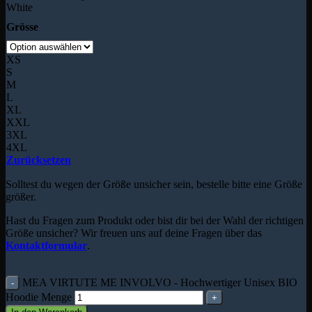
White
Grösse
XS
S
M
L
XL
XXL
3XL
4XL
Zurücksetzen
Solltest du wegen der Größe unsicher sein, bestelle bitte eine Größe
größer.
Hast du Fragen zum Produkt oder bist dir bei der Wahl der richtigen
Größe unsicher? Wir freuen uns auf deine Fragen über das
Kontaktformular
.
MEA VIRTUTE ME INVOLVO - Hochwertiger Unisex BIO
Hoodie Menge