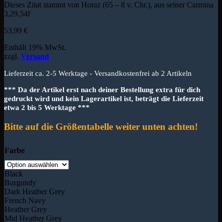
Dieses Zitat stammt von Horaz (65 – 8 v. Chr.), aus seiner Carmina
3,29,54f
53,99
€
Enthält 19% MwSt.
zzgl.
Versand
Lieferzeit ca. 2-5 Werktage - Versandkostenfrei ab 2 Artikeln
*** Da der Artikel erst nach deiner Bestellung extra für dich
gedruckt wird und kein Lagerartikel ist, beträgt die Lieferzeit
etwa 2 bis 5 Werktage ***
Bitte auf die Größentabelle weiter unten achten!
Farbe
Black
Burgundy
Dark Heather Grey
French Navy
Heather Grey
Mid Heather Grey