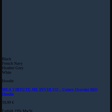
Black
French Navy
Heather Grey
White
Hoodie
MEA VIRTUTE ME INVOLVO – Unisex Oversize BIO
Hoodie
59,99
€
Enthält 19% MwSt.