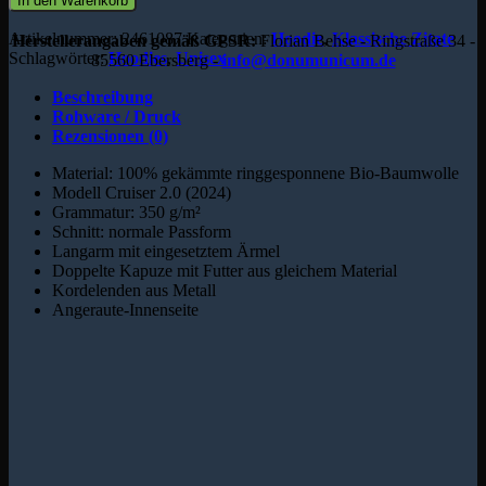
In den Warenkorb
Artikelnummer:
2461087
Kategorien:
Hoodie
,
Klassische Zitate
Herstellerangaben gemäß GPSR:
Florian Behse - Ringstraße 34 -
Schlagwörter:
Hoodies
,
Unisex
85560 Ebersberg -
info@donumunicum.de
Beschreibung
Rohware / Druck
Rezensionen (0)
Material: 100% gekämmte ringgesponnene Bio-Baumwolle
Modell Cruiser 2.0 (2024)
Grammatur: 350 g/m²
Schnitt: normale Passform
Langarm mit eingesetztem Ärmel
Doppelte Kapuze mit Futter aus gleichem Material
Kordelenden aus Metall
Angeraute-Innenseite