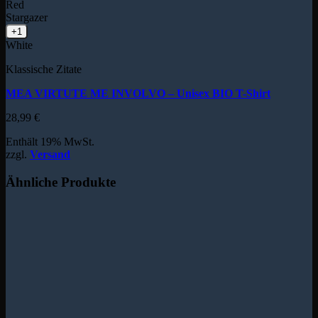
Red
Stargazer
+1
White
Klassische Zitate
MEA VIRTUTE ME INVOLVO – Unisex BIO T-Shirt
28,99
€
Enthält 19% MwSt.
zzgl.
Versand
Ähnliche Produkte