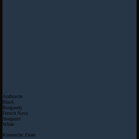
Anthracite
Black
Burgundy
French Navy
Stargazer
White
Klassische Zitate