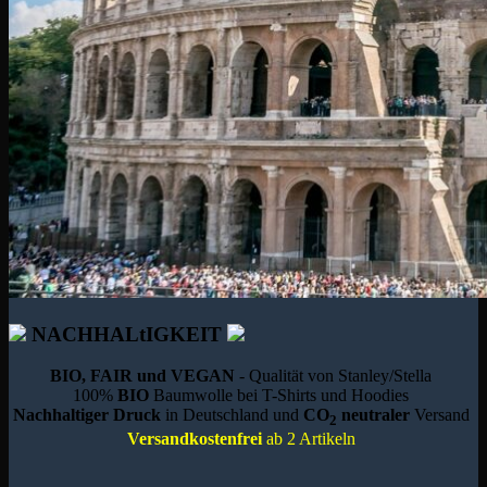
NACHHALtIGKEIT
BIO, FAIR und VEGAN
- Qualität von Stanley/Stella
100%
BIO
Baumwolle bei T-Shirts und Hoodies
Nachhaltiger Druck
in Deutschland und
CO
neutraler
Versand
2
Versandkostenfrei
ab 2 Artikeln