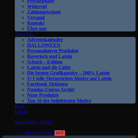
Privatsphäre
Widerruf
Zahlungsweisen
Versand
Kontakt
Über uns
Aktuelles
Adventskalender
HALLOWEEN
Personalisierte Produkte
Bayerisch und Latein
Schach – Edition
Latein und die Liebe
Die besten Grafikmotive – 100% Latein
3+1 tolle Sternzeichen-Motive auf Latein
Facebook Aktionen
Nuntius Unicus Archiv
Neue Produkte
Top 10 der beliebtesten Motive
Blog
Log In
Warenkorb /
0,00
€
--> Liste aller Zitate
HOT