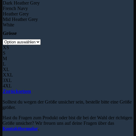
Dark Heather Grey
French Navy
Heather Grey
Mid Heather Grey
White
Grösse
XS
S
M
L
XL
XXL
3XL
4XL
Zurücksetzen
Solltest du wegen der Größe unsicher sein, bestelle bitte eine Größe
größer.
Hast du Fragen zum Produkt oder bist dir bei der Wahl der richtigen
Größe unsicher? Wir freuen uns auf deine Fragen über das
Kontaktformular
.