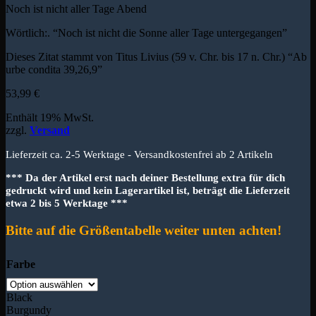
Noch ist nicht aller Tage Abend
Wörtlich:. “Noch ist nicht die Sonne aller Tage untergegangen”
Dieses Zitat stammt von Titus Livius (59 v. Chr. bis 17 n. Chr.) “Ab
urbe condita 39,26,9”
53,99
€
Enthält 19% MwSt.
zzgl.
Versand
Lieferzeit ca. 2-5 Werktage - Versandkostenfrei ab 2 Artikeln
*** Da der Artikel erst nach deiner Bestellung extra für dich
gedruckt wird und kein Lagerartikel ist, beträgt die Lieferzeit
etwa 2 bis 5 Werktage ***
Bitte auf die Größentabelle weiter unten achten!
Farbe
Black
Burgundy