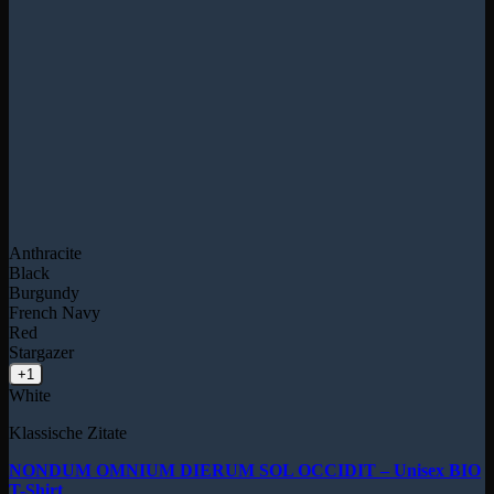
Anthracite
Black
Burgundy
French Navy
Red
Stargazer
+1
White
Klassische Zitate
NONDUM OMNIUM DIERUM SOL OCCIDIT – Unisex BIO
T-Shirt