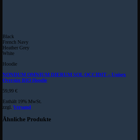
Black
French Navy
Heather Grey
White
Hoodie
NONDUM OMNIUM DIERUM SOL OCCIDIT – Unisex
Oversize BIO Hoodie
59,99
€
Enthält 19% MwSt.
zzgl.
Versand
Ähnliche Produkte