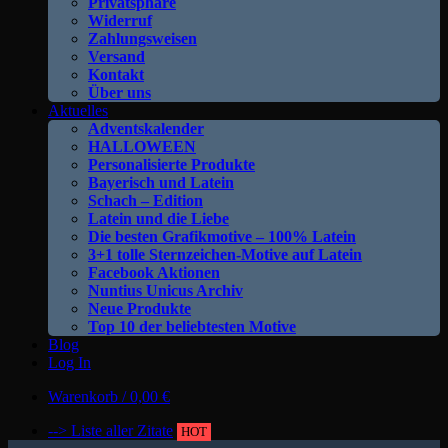
Privatsphäre
Widerruf
Zahlungsweisen
Versand
Kontakt
Über uns
Aktuelles
Adventskalender
HALLOWEEN
Personalisierte Produkte
Bayerisch und Latein
Schach – Edition
Latein und die Liebe
Die besten Grafikmotive – 100% Latein
3+1 tolle Sternzeichen-Motive auf Latein
Facebook Aktionen
Nuntius Unicus Archiv
Neue Produkte
Top 10 der beliebtesten Motive
Blog
Log In
Warenkorb /
0,00
€
--> Liste aller Zitate
HOT