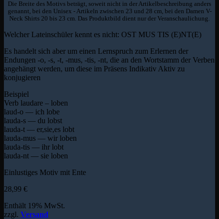
Die Breite des Motivs beträgt, soweit nicht in der Artikelbeschreibung anders
genannt, bei den Unisex - Artikeln zwischen 23 und 28 cm, bei den Damen V-
Neck Shirts 20 bis 23 cm. Das Produktbild dient nur der Veranschaulichung.
Welcher Lateinschüler kennt es nicht: OST MUS TIS (E)NT(E)
Es handelt sich aber um einen Lernspruch zum Erlernen der
Endungen -o, -s, -t, -mus, -tis, -nt, die an den Wortstamm der Verben
angehängt werden, um diese im Präsens Indikativ Aktiv zu
konjugieren
Beispiel
Verb laudare – loben
laud-o — ich lobe
lauda-s — du lobst
lauda-t — er,sie,es lobt
lauda-mus — wir loben
lauda-tis — ihr lobt
lauda-nt — sie loben
Einlustiges Motiv mit Ente
28,99
€
Enthält 19% MwSt.
zzgl.
Versand