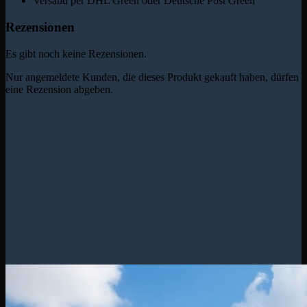
Versand per DHL Green oder Deutsche Post Green
Rezensionen
Es gibt noch keine Rezensionen.
Nur angemeldete Kunden, die dieses Produkt gekauft haben, dürfen
eine Rezension abgeben.