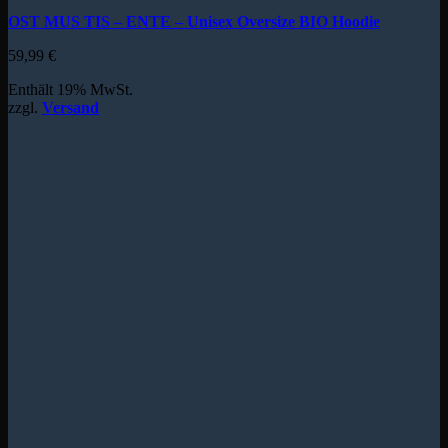
OST MUS TIS – ENTE – Unisex Oversize BIO Hoodie
59,99
€
Enthält 19% MwSt.
zzgl.
Versand