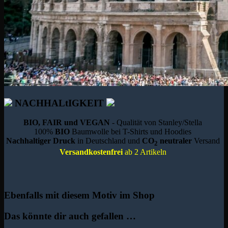
NACHHALtIGKEIT
BIO, FAIR und VEGAN
- Qualität von Stanley/Stella
100%
BIO
Baumwolle bei T-Shirts und Hoodies
Nachhaltiger Druck
in Deutschland und
CO
neutraler
Versand
2
Versandkostenfrei
ab 2 Artikeln
Ebenfalls mit diesem Motiv im Shop
Das könnte dir auch gefallen …