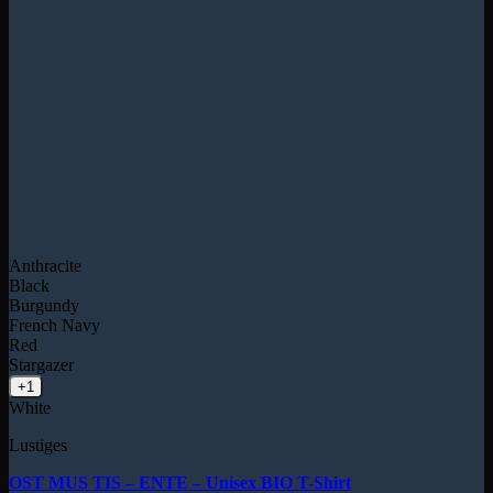
Anthracite
Black
Burgundy
French Navy
Red
Stargazer
+1
White
Lustiges
OST MUS TIS – ENTE – Unisex BIO T-Shirt