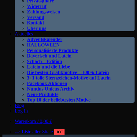
Privatsphäre
Widerruf
Zahlungsweisen
Versand
Kontakt
Über uns
Aktuelles
Adventskalender
HALLOWEEN
Personalisierte Produkte
Bayerisch und Latein
Schach – Edition
Latein und die Liebe
Die besten Grafikmotive – 100% Latein
3+1 tolle Sternzeichen-Motive auf Latein
Facebook Aktionen
Nuntius Unicus Archiv
Neue Produkte
Top 10 der beliebtesten Motive
Blog
Log In
Warenkorb /
0,00
€
--> Liste aller Zitate
HOT