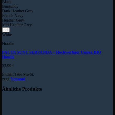
Black
Burgundy
Dark Heather Grey
French Navy
Heather Grey
Mid Heather Grey
+1
White
Hoodie
PACTA SUNT SERVANDA – Hochwertiger Unisex BIO
Hoodie
53,99
€
Enthält 19% MwSt.
zzgl.
Versand
Ähnliche Produkte