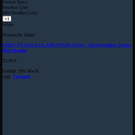
French Navy
Heather Grey
Mid Heather Grey
+1
White
Klassische Zitate
EHEU FUGACES LABUNTUR ANNI – Hochwertiger Unisex
BIO Hoodie
53,99
€
Enthält 19% MwSt.
zzgl.
Versand