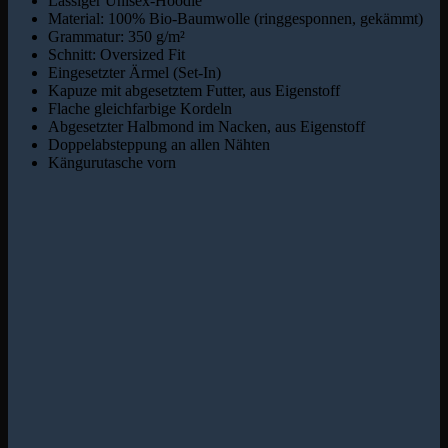
Lässiger Unisex-Hoodie
Material: 100% Bio-Baumwolle (ringgesponnen, gekämmt)
Grammatur: 350 g/m²
Schnitt: Oversized Fit
Eingesetzter Ärmel (Set-In)
Kapuze mit abgesetztem Futter, aus Eigenstoff
Flache gleichfarbige Kordeln
Abgesetzter Halbmond im Nacken, aus Eigenstoff
Doppelabsteppung an allen Nähten
Kängurutasche vorn