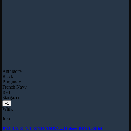
Anthracite
Black
Burgundy
French Navy
Red
Stargazer
+1
White
Jura
PACTA SUNT SERVANDA – Unisex BIO T-Shirt