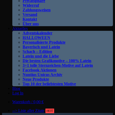
Privatsphäre
Widerruf
Zahlungsweisen
Versand
Kontakt
Über uns
Aktuelles
Adventskalender
HALLOWEEN
Personalisierte Produkte
Bayerisch und Latein
Schach – Edition
Latein und die Liebe
Die besten Grafikmotive – 100% Latein
3+1 tolle Sternzeichen-Motive auf Latein
Facebook Aktionen
Nuntius Unicus Archiv
Neue Produkte
Top 10 der beliebtesten Motive
Blog
Log In
Warenkorb /
0,00
€
--> Liste aller Zitate
HOT