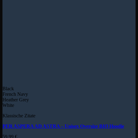
Black
French Navy
Heather Grey
White
Klassische Zitate
PER ASPERA AD ASTRA – Unisex Oversize BIO Hoodie
59,99
€