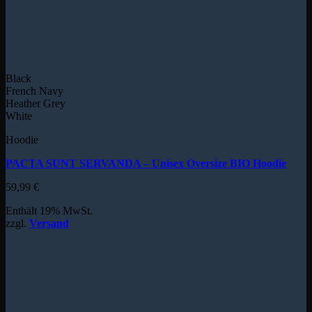
Black
French Navy
Heather Grey
White
Hoodie
PACTA SUNT SERVANDA – Unisex Oversize BIO Hoodie
59,99
€
Enthält 19% MwSt.
zzgl.
Versand