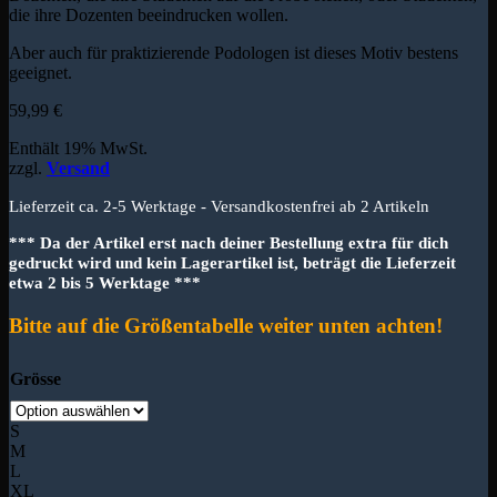
die ihre Dozenten beeindrucken wollen.
Aber auch für praktizierende Podologen ist dieses Motiv bestens
geeignet.
59,99
€
Enthält 19% MwSt.
zzgl.
Versand
Lieferzeit ca. 2-5 Werktage - Versandkostenfrei ab 2 Artikeln
*** Da der Artikel erst nach deiner Bestellung extra für dich
gedruckt wird und kein Lagerartikel ist, beträgt die Lieferzeit
etwa 2 bis 5 Werktage ***
Bitte auf die Größentabelle weiter unten achten!
Grösse
S
M
L
XL