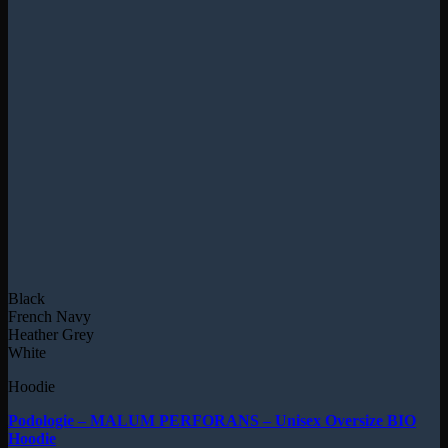
Black
French Navy
Heather Grey
White
Hoodie
Podologie – MALUM PERFORANS – Unisex Oversize BIO
Hoodie