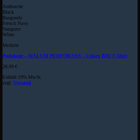
Anthracite
Black
Burgundy
French Navy
Stargazer
White
Medizin
Podologie – MALUM PERFORANS – Unisex BIO T-Shirt
28,99
€
Enthält 19% MwSt.
zzgl.
Versand