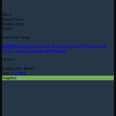
Black
French Navy
Heather Grey
White
Klassische Zitate
BARBARUS HIC EGO SUM QUIA NON INTELLEGOR
ULLI – Unisex Oversize BIO Hoodie
59,99
€
Enthält 19% MwSt.
zzgl.
Versand
Angebot