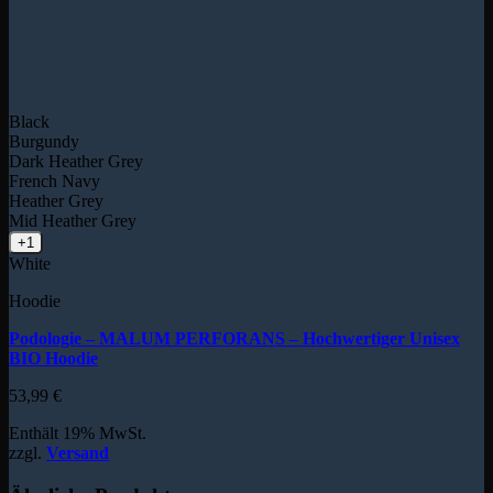
Black
Burgundy
Dark Heather Grey
French Navy
Heather Grey
Mid Heather Grey
+1
White
Hoodie
Podologie – MALUM PERFORANS – Hochwertiger Unisex
BIO Hoodie
53,99
€
Enthält 19% MwSt.
zzgl.
Versand