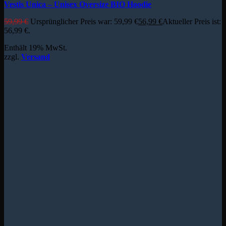
Vestis Unica – Unisex Oversize BIO Hoodie
59,99
€
Ursprünglicher Preis war: 59,99 €
56,99
€
Aktueller Preis ist:
56,99 €.
Enthält 19% MwSt.
zzgl.
Versand