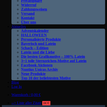
Privatsphäre
Widerruf
Zahlungsweisen
Versand
Kontakt
Über uns
Aktuelles
Adventskalender
HALLOWEEN
Personalisierte Produkte
Bayerisch und Latein
Schach – Edition
Latein und die Liebe
Die besten Grafikmotive – 100% Latein
3+1 tolle Sternzeichen-Motive auf Latein
Facebook Aktionen
Nuntius Unicus Archiv
Neue Produkte
Top 10 der beliebtesten Motive
Blog
Log In
Warenkorb /
0,00
€
--> Liste aller Zitate
HOT