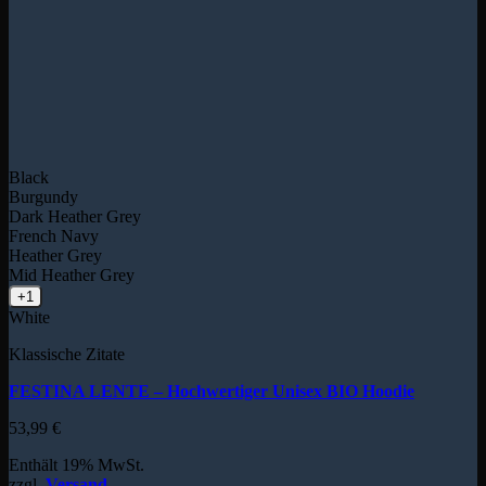
Black
Burgundy
Dark Heather Grey
French Navy
Heather Grey
Mid Heather Grey
+1
White
Klassische Zitate
FESTINA LENTE – Hochwertiger Unisex BIO Hoodie
53,99
€
Enthält 19% MwSt.
zzgl.
Versand