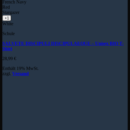
French Navy
Red
Stargazer
+1
White
Schule
SALVETE DISCIPULI DISCIPULAEQUE – Unisex BIO T-
Shirt
28,99
€
Enthält 19% MwSt.
zzgl.
Versand