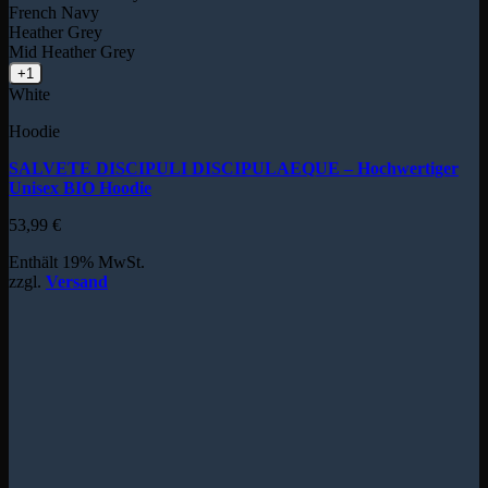
French Navy
Heather Grey
Mid Heather Grey
+1
White
Hoodie
SALVETE DISCIPULI DISCIPULAEQUE – Hochwertiger
Unisex BIO Hoodie
53,99
€
Enthält 19% MwSt.
zzgl.
Versand