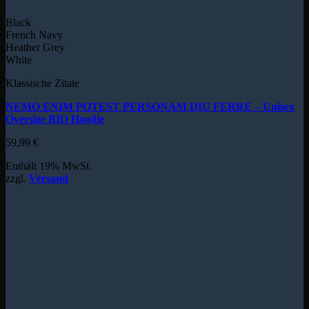
Black
French Navy
Heather Grey
White
Klassische Zitate
NEMO ENIM POTEST PERSONAM DIU FERRE – Unisex
Oversize BIO Hoodie
59,99
€
Enthält 19% MwSt.
zzgl.
Versand