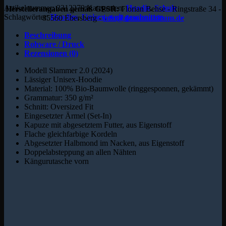
Artikelnummer:
2312279
Kategorien:
Hoodie
,
Schule
Herstellerangaben gemäß GPSR:
Florian Behse - Ringstraße 34 -
Schlagwörter:
Hoodies
,
Unisex
,
weit geschnitten
85560 Ebersberg -
info@donumunicum.de
Beschreibung
Rohware / Druck
Rezensionen (0)
Modell Slammer 2.0 (2024)
Lässiger Unisex-Hoodie
Material: 100% Bio-Baumwolle (ringgesponnen, gekämmt)
Grammatur: 350 g/m²
Schnitt: Oversized Fit
Eingesetzter Ärmel (Set-In)
Kapuze mit abgesetztem Futter, aus Eigenstoff
Flache gleichfarbige Kordeln
Abgesetzter Halbmond im Nacken, aus Eigenstoff
Doppelabsteppung an allen Nähten
Kängurutasche vorn