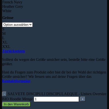
French Navy
Heather Grey
White
Grösse
S
M
L
XL
XXL
Zurücksetzen
Solltest du wegen der Größe unsicher sein, bestelle bitte eine Größe
größer.
Hast du Fragen zum Produkt oder bist dir bei der Wahl der richtigen
Größe unsicher? Wir freuen uns auf deine Fragen über das
Kontaktformular
.
SALVETE DISCIPULI DISCIPULAEQUE - Unisex Oversize
BIO Hoodie Menge
In den Warenkorb