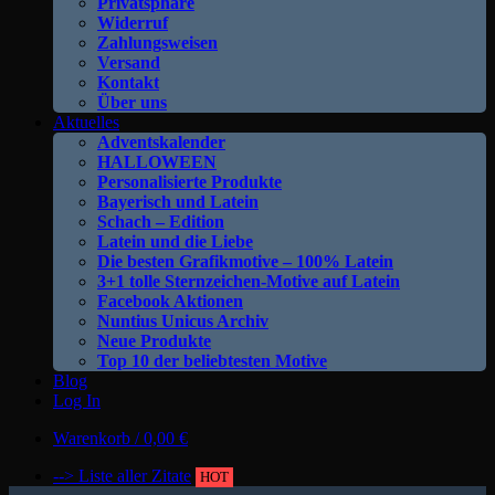
Privatsphäre
Widerruf
Zahlungsweisen
Versand
Kontakt
Über uns
Aktuelles
Adventskalender
HALLOWEEN
Personalisierte Produkte
Bayerisch und Latein
Schach – Edition
Latein und die Liebe
Die besten Grafikmotive – 100% Latein
3+1 tolle Sternzeichen-Motive auf Latein
Facebook Aktionen
Nuntius Unicus Archiv
Neue Produkte
Top 10 der beliebtesten Motive
Blog
Log In
Warenkorb /
0,00
€
--> Liste aller Zitate
HOT