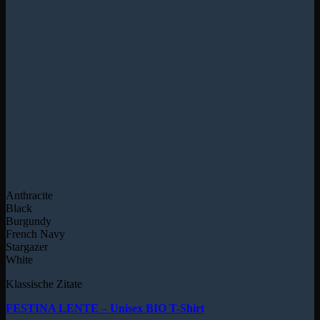
Anthracite
Black
Burgundy
French Navy
Stargazer
White
Klassische Zitate
FESTINA LENTE – Unisex BIO T-Shirt