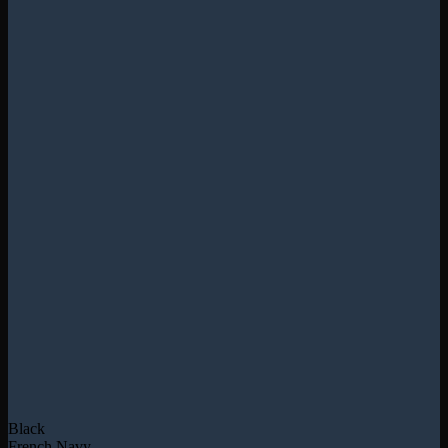
Black
French Navy