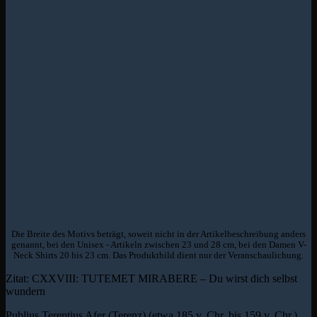
Die Breite des Motivs beträgt, soweit nicht in der Artikelbeschreibung anders
genannt, bei den Unisex - Artikeln zwischen 23 und 28 cm, bei den Damen V-
Neck Shirts 20 bis 23 cm. Das Produktbild dient nur der Veranschaulichung.
Zitat: CXXVIII: TUTEMET MIRABERE – Du wirst dich selbst
wundern
Publius Terentius Afer (Terenz) (etwa 185 v. Chr. bis 159 v. Chr.),