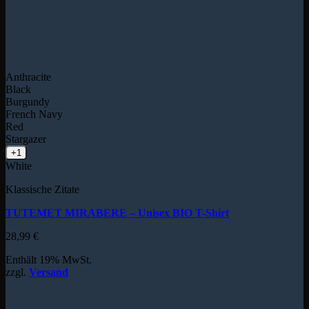
Anthracite
Black
Burgundy
French Navy
Red
Stargazer
+1
White
Klassische Zitate
TUTEMET MIRABERE – Unisex BIO T-Shirt
28,99
€
Enthält 19% MwSt.
zzgl.
Versand