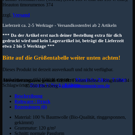
Heauton timorumenos 374
zzgl.
Versand
Lieferzeit ca. 2-5 Werktage - Versandkostenfrei ab 2 Artikeln
*** Da der Artikel erst nach deiner Bestellung extra für dich
gedruckt wird und kein Lagerartikel ist, beträgt die Lieferzeit
etwa 2 bis 5 Werktage ***
Bitte auf die Größentabelle weiter unten achten!
Dieses Produkt ist derzeit ausverkauft und nicht verfügbar.
Artikelnummer:
2524580
Kategorien:
Klassische Zitate
,
T-Shirt
Herstellerangaben gemäß GPSR:
Florian Behse - Ringstraße 34 -
Schlagwörter:
Damen V-Neck
,
T-Shirts
85560 Ebersberg -
info@donumunicum.de
Beschreibung
Rohware / Druck
Rezensionen (0)
Material: 100 % Baumwolle (Bio-Qualität, ringgesponnen,
gekämmt)
Grammatur: 120 g/m²
Schnitt: normale Passform