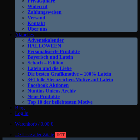
Privatsphäre
Widerruf
Zahlungsweisen
Versand
Kontakt
Über uns
Aktuelles
Adventskalender
HALLOWEEN
Personalisierte Produkte
Bayerisch und Latein
Schach – Edition
Latein und die Liebe
Die besten Grafikmotive – 100% Latein
3+1 tolle Sternzeichen-Motive auf Latein
Facebook Aktionen
Nuntius Unicus Archiv
Neue Produkte
Top 10 der beliebtesten Motive
Blog
Log In
Warenkorb /
0,00
€
--> Liste aller Zitate
HOT