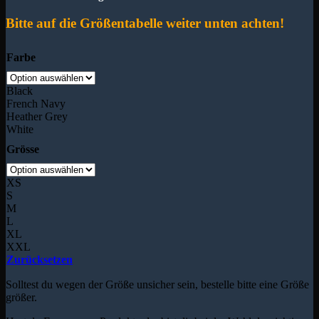
Bitte auf die Größentabelle weiter unten achten!
Farbe
Black
French Navy
Heather Grey
White
Grösse
XS
S
M
L
XL
XXL
Zurücksetzen
Solltest du wegen der Größe unsicher sein, bestelle bitte eine Größe
größer.