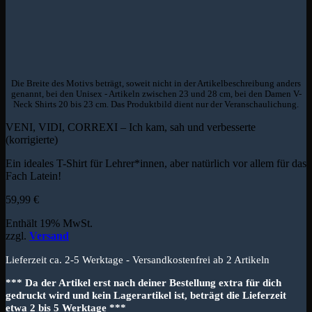
Die Breite des Motivs beträgt, soweit nicht in der Artikelbeschreibung anders
genannt, bei den Unisex - Artikeln zwischen 23 und 28 cm, bei den Damen V-
Neck Shirts 20 bis 23 cm. Das Produktbild dient nur der Veranschaulichung.
VENI, VIDI, CORREXI – Ich kam, sah und verbesserte
(korrigierte)
Ein ideales T-Shirt für Lehrer*innen, aber natürlich vor allem für das
Fach Latein!
59,99
€
Enthält 19% MwSt.
zzgl.
Versand
Lieferzeit ca. 2-5 Werktage - Versandkostenfrei ab 2 Artikeln
*** Da der Artikel erst nach deiner Bestellung extra für dich
gedruckt wird und kein Lagerartikel ist, beträgt die Lieferzeit
etwa 2 bis 5 Werktage ***