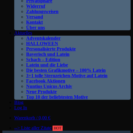
Privatsphäre
Widerruf
Zahlungsweisen
Versand
Kontakt
Über uns
Aktuelles
Adventskalender
HALLOWEEN
Personalisierte Produkte
Bayerisch und Latein
Schach – Edition
Latein und die Liebe
Die besten Grafikmotive – 100% Latein
3+1 tolle Sternzeichen-Motive auf Latein
Facebook Aktionen
Nuntius Unicus Archiv
Neue Produkte
Top 10 der beliebtesten Motive
Blog
Log In
Warenkorb /
0,00
€
--> Liste aller Zitate
HOT