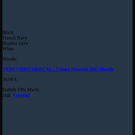
Black
French Navy
Heather Grey
White
Hoodie
VENI VIDI CORREXI – Unisex Oversize BIO Hoodie
59,99
€
Enthält 19% MwSt.
zzgl.
Versand