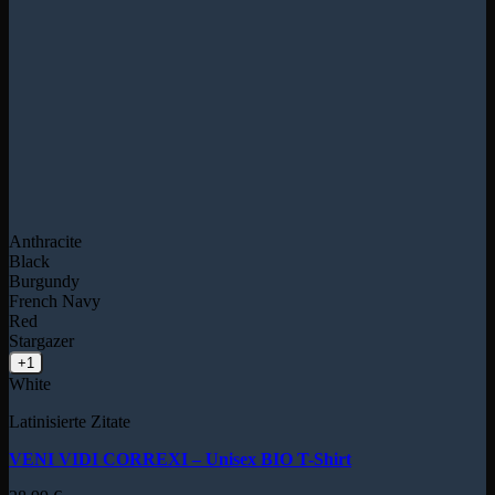
Anthracite
Black
Burgundy
French Navy
Red
Stargazer
+1
White
Latinisierte Zitate
VENI VIDI CORREXI – Unisex BIO T-Shirt