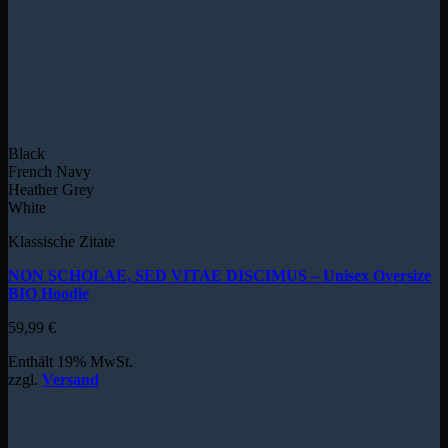
Black
French Navy
Heather Grey
White
Klassische Zitate
NON SCHOLAE, SED VITAE DISCIMUS – Unisex Oversize
BIO Hoodie
59,99
€
Enthält 19% MwSt.
zzgl.
Versand