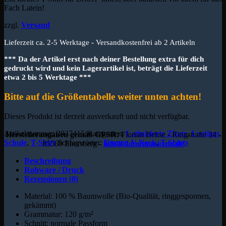
Fach Latein!
zzgl.
Versand
Lieferzeit ca. 2-5 Werktage - Versandkostenfrei ab 2 Artikeln
*** Da der Artikel erst nach deiner Bestellung extra für dich
gedruckt wird und kein Lagerartikel ist, beträgt die Lieferzeit
etwa 2 bis 5 Werktage ***
Bitte auf die Größentabelle weiter unten achten!
Dieses Produkt ist derzeit ausverkauft und nicht verfügbar.
Artikelnummer:
2937415
Kategorien:
Latinisierte Zitate
,
Lustiges
,
Herstellerangaben gemäß GPSR:
Florian Behse - Ringstraße 34 -
Schule
,
T-Shirt
Schlagwörter:
Damen V-Neck
,
T-Shirts
85560 Ebersberg -
info@donumunicum.de
Beschreibung
Rohware / Druck
Rezensionen (0)
Material: 100 % Baumwolle (Bio-Qualität, ringgesponnen,
gekämmt)
Grammatur: 120 g/m²
Schnitt: normale Passform