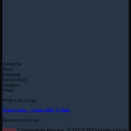
Anthracite
Black
Burgundy
French Navy
Stargazer
White
Vestis Unica Logo
Vestis Unica – Unisex BIO T-Shirt
Bewertet mit
5
von 5
28,99
€
Ursprünglicher Preis war: 28,99 €
26,99
€
Aktueller Preis ist: