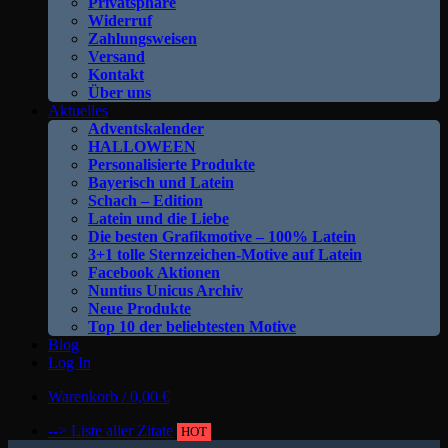
Privatsphäre
Widerruf
Zahlungsweisen
Versand
Kontakt
Über uns
Aktuelles
Adventskalender
HALLOWEEN
Personalisierte Produkte
Bayerisch und Latein
Schach – Edition
Latein und die Liebe
Die besten Grafikmotive – 100% Latein
3+1 tolle Sternzeichen-Motive auf Latein
Facebook Aktionen
Nuntius Unicus Archiv
Neue Produkte
Top 10 der beliebtesten Motive
Blog
Log In
Warenkorb /
0,00
€
--> Liste aller Zitate
HOT