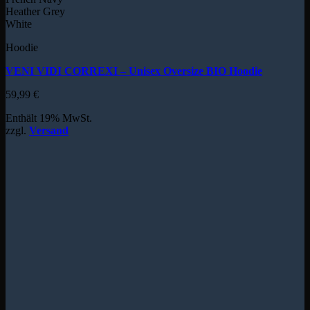
Heather Grey
White
Hoodie
VENI VIDI CORREXI – Unisex Oversize BIO Hoodie
59,99
€
Enthält 19% MwSt.
zzgl.
Versand