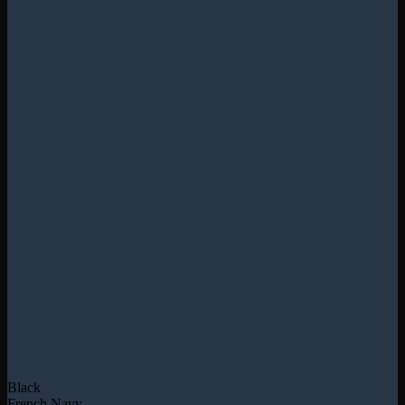
Black
French Navy