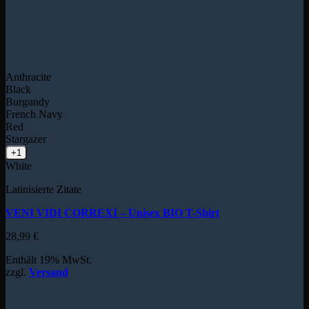
Anthracite
Black
Burgundy
French Navy
Red
Stargazer
+1
White
Latinisierte Zitate
VENI VIDI CORREXI – Unisex BIO T-Shirt
28,99
€
Enthält 19% MwSt.
zzgl.
Versand