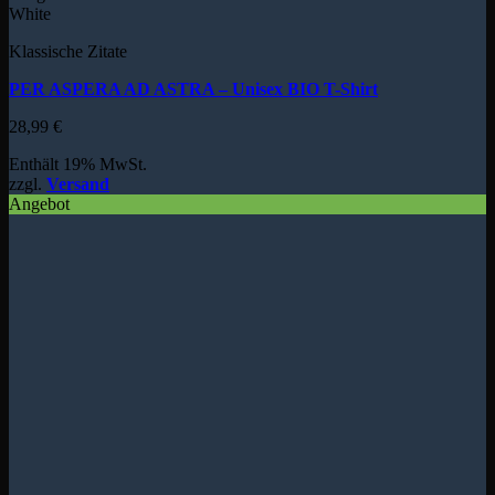
White
Klassische Zitate
PER ASPERA AD ASTRA – Unisex BIO T-Shirt
28,99
€
Enthält 19% MwSt.
zzgl.
Versand
Angebot