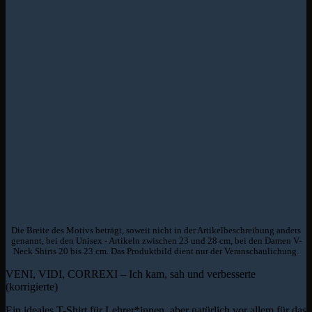
Die Breite des Motivs beträgt, soweit nicht in der Artikelbeschreibung anders
genannt, bei den Unisex - Artikeln zwischen 23 und 28 cm, bei den Damen V-
Neck Shirts 20 bis 23 cm. Das Produktbild dient nur der Veranschaulichung.
VENI, VIDI, CORREXI – Ich kam, sah und verbesserte
(korrigierte)
Ein ideales T-Shirt für Lehrer*innen, aber natürlich vor allem für das